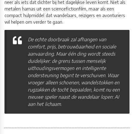
neer als iets dat dichter bij het dagelijkse leven komt. Niet als
metalen harnas uit een sciencefictionfilm, maar als een
compact hulpmiddel dat wandelaars, reizigers en avonturiers
wil helpen om verder te gaan.
De echte doorbraak zal afhangen van
comfort, prijs, betrouwbaarheid en sociale
aanvaarding. Maar één ding wordt steeds
duidelijker: de grens tussen menselijk
uithoudingsvermogen en intelligente
ondersteuning begint te verschuiven. Waar
vroeger alleen schoenen, wandelstokken en
rugzakken de tocht bepaalden, komt nu een
nieuwe speler naast de wandelaar lopen: AI
aan het lichaam.