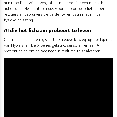
hun mobiliteit willen vergroten, maar het is geen medisch
hulpmiddel. Het richt zich dus vooral op outdoorliefhebbers,
reizigers en gebruikers die verder willen gaan met minder
fysieke belasting.
AI die het lichaam probeert te lezen
Centraal in de lancering staat de nieuwe bewegingsintelligentie
van Hypershell. De X Series gebruikt sensoren en een AI
MotionEngine om bewegingen in realtime te analyseren.