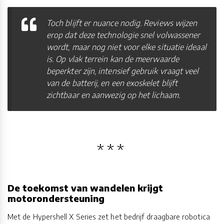
Toch blijft er nuance nodig. Reviews wijzen
erop dat deze technologie snel volwassener
wordt, maar nog niet voor elke situatie ideaal
is. Op vlak terrein kan de meerwaarde
beperkter zijn, intensief gebruik vraagt veel
van de batterij, en een exoskelet blijft
zichtbaar en aanwezig op het lichaam.
De toekomst van wandelen krijgt
motorondersteuning
Met de Hypershell X Series zet het bedrijf draagbare robotica