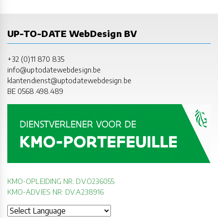
UP-TO-DATE WebDesign BV
+32 (0)11 870 835
info@uptodatewebdesign.be
klantendienst@uptodatewebdesign.be
BE 0568.498.489
KMO-OPLEIDING NR: DV.O236055
KMO-ADVIES NR: DV.A238916