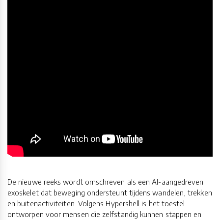
De nieuwe reeks wordt omschreven als een AI-aangedreven
exoskelet dat beweging ondersteunt tijdens wandelen, trekken
en buitenactiviteiten. Volgens Hypershell is het toestel
ontworpen voor mensen die zelfstandig kunnen stappen en