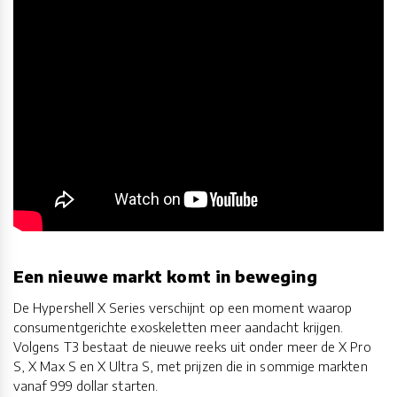
Een nieuwe markt komt in beweging
De Hypershell X Series verschijnt op een moment waarop
consumentgerichte exoskeletten meer aandacht krijgen.
Volgens T3 bestaat de nieuwe reeks uit onder meer de X Pro
S, X Max S en X Ultra S, met prijzen die in sommige markten
vanaf 999 dollar starten.