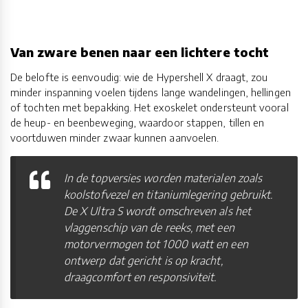
Van zware benen naar een lichtere tocht
De belofte is eenvoudig: wie de Hypershell X draagt, zou
minder inspanning voelen tijdens lange wandelingen, hellingen
of tochten met bepakking. Het exoskelet ondersteunt vooral
de heup- en beenbeweging, waardoor stappen, tillen en
voortduwen minder zwaar kunnen aanvoelen.
In de topversies worden materialen zoals
koolstofvezel en titaniumlegering gebruikt.
De X Ultra S wordt omschreven als het
vlaggenschip van de reeks, met een
motorvermogen tot 1000 watt en een
ontwerp dat gericht is op kracht,
draagcomfort en responsiviteit.