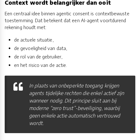
Context wordt belangrijker dan ooit
Een centraal idee binnen agentic consent is contextbewuste
toestemming. Dat betekent dat een AI-agent voortdurend
rekening houdt met:
de actuele situatie,
de gevoeligheid van data,
de rol van de gebruiker,
en het risico van de actie.
In plaats van onbeperkte toegang krijgen
agents tijdelijke rechten die enkel actief zijn
wanneer nodig. Dit principe sluit aan bij
moderne “zero trust”-beveiliging, waarbij
geen enkele actie automatisch vertrouwd
wordt.