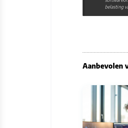
belasting v
Aanbevolen v