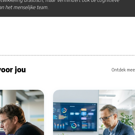
an het menselijke team.
oor jou
Ontdek mee