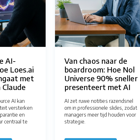
e AI-
Van chaos naar de
Hoe Loes.ai
boardroom: Hoe Nol
angaat met
Universe 90% sneller
 Claude
presenteert met AI
urce AI kan
AI zet ruwe notities razendsnel
iteit versterken
om in professionele slides, zodat
sparantie en
managers meer tijd houden voor
ur centraal te
strategie.