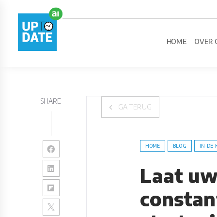
HOME
OVER 
SHARE
GA TERUG
HOME
BLOG
IN-DE-
Laat uw
constan