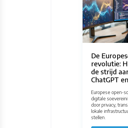
De Europes
revolutie: 
de strijd a
ChatGPT en
Europese open-so
digitale soeverein
door privacy, tran
lokale infrastructu
stellen.