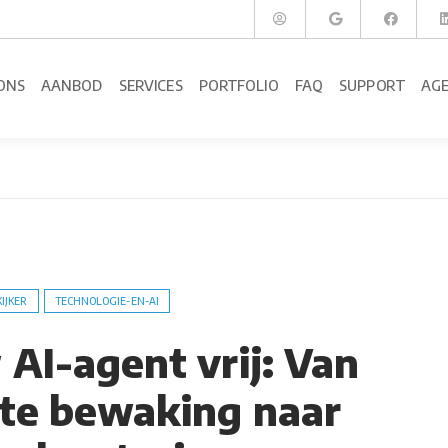
ONS
AANBOD
SERVICES
PORTFOLIO
FAQ
SUPPORT
AG
KIJKER
TECHNOLOGIE-EN-AI
 AI-agent vrij: Van
te bewaking naar