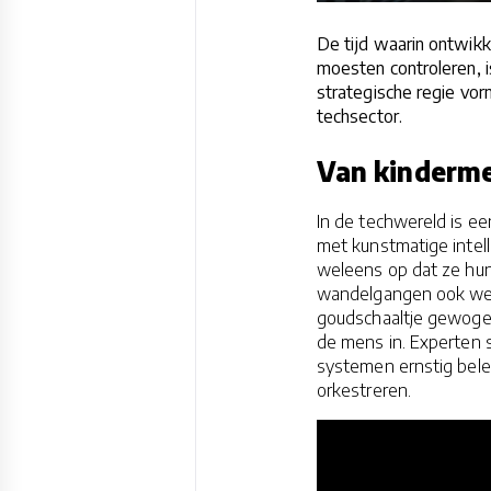
De tijd waarin ontwikk
moesten controleren, i
strategische regie vor
techsector.
Van kindermei
In de techwereld is e
met kunstmatige intell
weleens op dat ze hun
wandelgangen ook wel
goudschaaltje gewogen,
de mens in. Experten 
systemen ernstig bele
orkestreren.