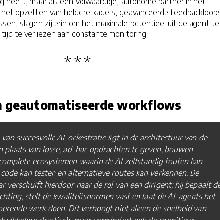
g heeft, maar als een volwaardige, autonome partner in het
 het opzetten van heldere kaders, geavanceerde feedbackloop
sen, slagen zij erin om het maximale potentieel uit de agent te
tijd te verliezen aan constante monitoring.
n geautomatiseerde workflows
van succesvolle AI-orkestratie ligt in de architectuur van de
n plaats van losse, ad-hoc opdrachten te geven, bouwen
 complete ecosystemen waarin de AI zelfstandig fouten kan
 code kan testen en alternatieve routes kan verkennen. De
r verschuift hierdoor naar de rol van een dirigent: hij bepaalt d
richting, stelt de kwaliteitsnormen vast en laat de AI-agents het
oerende werk doen. Dit verhoogt niet alleen de snelheid van
wikkeling drastisch, maar vermindert ook de cognitieve