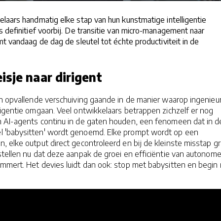
elaars handmatig elke stap van hun kunstmatige intelligentie
s definitief voorbij. De transitie van micro-management naar
mt vandaag de dag de sleutel tot échte productiviteit in de
sje naar dirigent
en opvallende verschuiving gaande in de manier waarop ingenieu
igentie omgaan. Veel ontwikkelaars betrappen zichzelf er nog
 AI-agents continu in de gaten houden, een fenomeen dat in d
 'babysitten' wordt genoemd. Elke prompt wordt op een
 elke output direct gecontroleerd en bij de kleinste misstap gri
stellen nu dat deze aanpak de groei en efficiëntie van autonom
mmert. Het devies luidt dan ook: stop met babysitten en begin