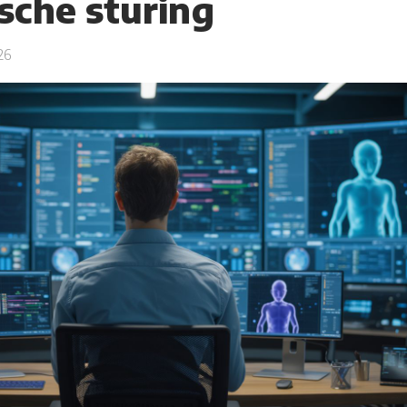
sche sturing
26