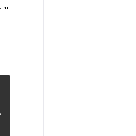
s en
e