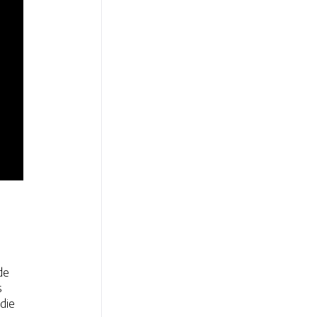
de
s
die