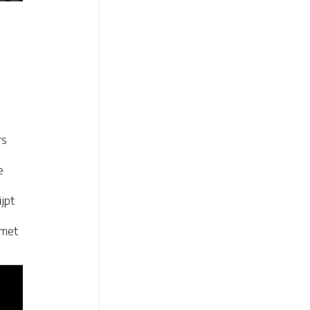
rs
e
jpt
e
 met