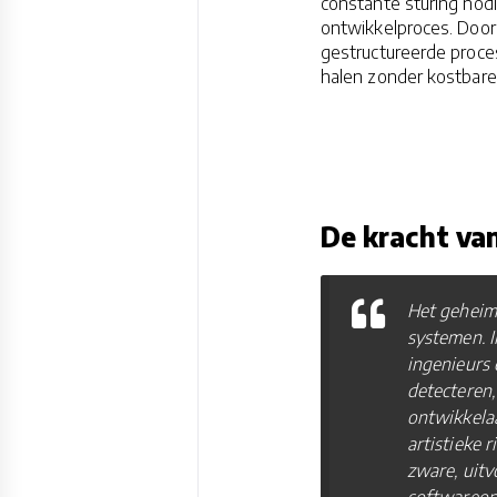
constante sturing nodi
ontwikkelproces. Door
gestructureerde proces
halen zonder kostbare 
De kracht va
Het geheim 
systemen. I
ingenieurs
detecteren,
ontwikkelaa
artistieke 
zware, uitv
softwareont