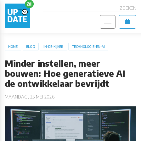
ZOEKEN
HOME
BLOG
IN-DE-KIJKER
TECHNOLOGIE-EN-AI
Minder instellen, meer
bouwen: Hoe generatieve AI
de ontwikkelaar bevrijdt
MAANDAG, 25 MEI 2026