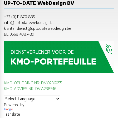
UP-TO-DATE WebDesign BV
+32 (0)11 870 835
info@uptodatewebdesign.be
klantendienst@uptodatewebdesign.be
BE 0568.498.489
KMO-OPLEIDING NR: DV.O236055
KMO-ADVIES NR: DV.A238916
Powered by
Translate