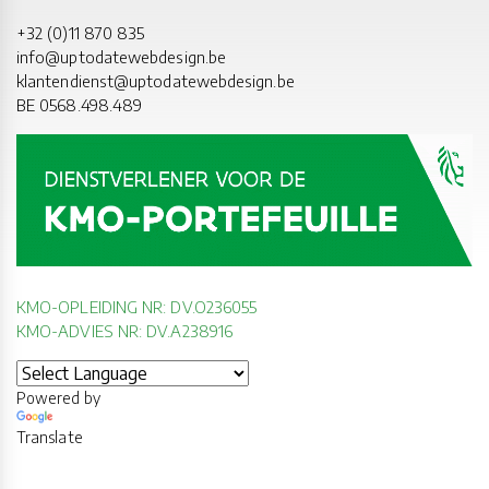
+32 (0)11 870 835
info@uptodatewebdesign.be
klantendienst@uptodatewebdesign.be
BE 0568.498.489
KMO-OPLEIDING NR: DV.O236055
KMO-ADVIES NR: DV.A238916
Powered by
Translate