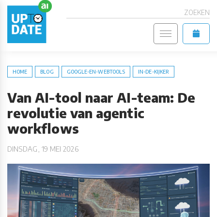
ZOEKEN
HOME
BLOG
GOOGLE-EN-WEBTOOLS
IN-DE-KIJKER
Van AI-tool naar AI-team: De
revolutie van agentic
workflows
DINSDAG, 19 MEI 2026