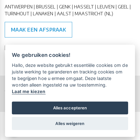
ANTWERPEN | BRUSSEL | GENK | HASSELT | LEUVEN | GEEL |
TURNHOUT | LANAKEN | AALST | MAASTRICHT (NL)
MAAK EEN AFSPRAAK
🇪🇺 🇧🇪
ESG Compliant
| 🇺🇳
SDG Doelen
We gebruiken cookies!
Vrijblijvende kennismaking?
Boek
Hallo, deze website gebruikt essentiële cookies om de
een persoonlijke demo.
juiste werking te garanderen en tracking cookies om
te begrijpen hoe u ermee omgaat. Deze laatste
worden alleen ingesteld na uw toestemming.
Copyright All Rights Reserved © 2015-2026 UP-TO-DATE
Laat me kiezen
WebDesign
Maandelijks gratis opleidingen
voor UP-TO-DATE Klanten:
Privacy & Cookies
Locations
Algemene Voorwaarden
Schrijf je nu in!
Alles accepteren
Alles weigeren