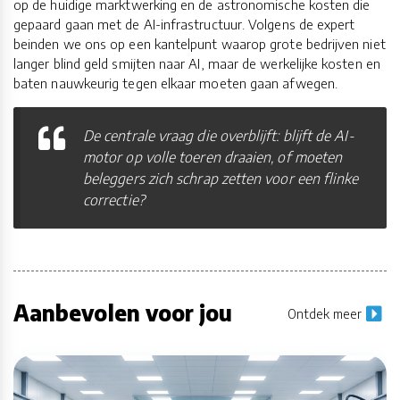
op de huidige marktwerking en de astronomische kosten die
gepaard gaan met de AI-infrastructuur. Volgens de expert
beinden we ons op een kantelpunt waarop grote bedrijven niet
langer blind geld smijten naar AI, maar de werkelijke kosten en
baten nauwkeurig tegen elkaar moeten gaan afwegen.
De centrale vraag die overblijft: blijft de AI-
motor op volle toeren draaien, of moeten
beleggers zich schrap zetten voor een flinke
correctie?
Aanbevolen voor jou
Ontdek meer