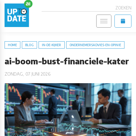
ZOEKEN
HOME
BLOG
IN-DE-KIJKER
ONDERNEMERSADVIES-EN-OPINIE
ai-boom-bust-financiele-kater
ZONDAG, 07 JUNI 2026