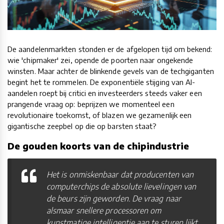
De aandelenmarkten stonden er de afgelopen tijd om bekend:
wie 'chipmaker' zei, opende de poorten naar ongekende
winsten. Maar achter de blinkende gevels van de techgiganten
begint het te rommelen. De exponentiële stijging van AI-
aandelen roept bij critici en investeerders steeds vaker een
prangende vraag op: beprijzen we momenteel een
revolutionaire toekomst, of blazen we gezamenlijk een
gigantische zeepbel op die op barsten staat?
De gouden koorts van de chipindustrie
Het is onmiskenbaar dat producenten van
computerchips de absolute lievelingen van
de beurs zijn geworden. De vraag naar
alsmaar snellere processoren om
kunstmatige intelligentie aan te sturen lijkt