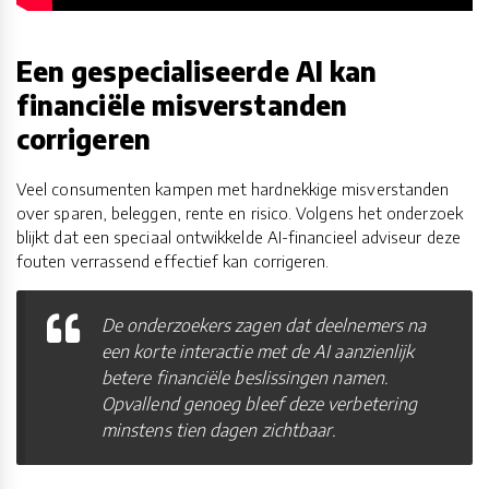
Een gespecialiseerde AI kan
financiële misverstanden
corrigeren
Veel consumenten kampen met hardnekkige misverstanden
over sparen, beleggen, rente en risico. Volgens het onderzoek
blijkt dat een speciaal ontwikkelde AI-financieel adviseur deze
fouten verrassend effectief kan corrigeren.
De onderzoekers zagen dat deelnemers na
een korte interactie met de AI aanzienlijk
betere financiële beslissingen namen.
Opvallend genoeg bleef deze verbetering
minstens tien dagen zichtbaar.