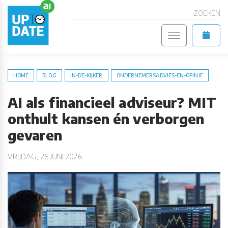
ZOEKEN
HOME
BLOG
IN-DE-KIJKER
ONDERNEMERSADVIES-EN-OPINIE
AI als financieel adviseur? MIT
onthult kansen én verborgen
gevaren
VRIJDAG, 26 JUNI 2026