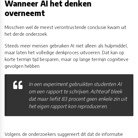
Wanneer AI het denken
overneemt
Misschien wel de meest verontrustende conclusie kwam uit
het derde onderzoek.
Steeds meer mensen gebruiken AI niet alleen als hulpmiddel,
maar laten het volledige denkproces uitvoeren. Dat kan op
korte termijn tijd besparen, maar op lange termijn cognitieve
gevolgen hebben.
In een experiment gebruikten studenten AI
om een rapport te schrijven. Achteraf bleek
dat maar liefst 83 procent geen enkele zin uit
het eigen rapport kon reproduceren.
Volgens de onderzoekers suggereert dit dat de informatie