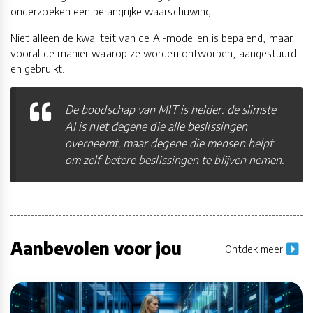
onderzoeken een belangrijke waarschuwing.
Niet alleen de kwaliteit van de AI-modellen is bepalend, maar
vooral de manier waarop ze worden ontworpen, aangestuurd
en gebruikt.
De boodschap van MIT is helder: de slimste
AI is niet degene die alle beslissingen
overneemt, maar degene die mensen helpt
om zelf betere beslissingen te blijven nemen.
Aanbevolen voor jou
Ontdek meer