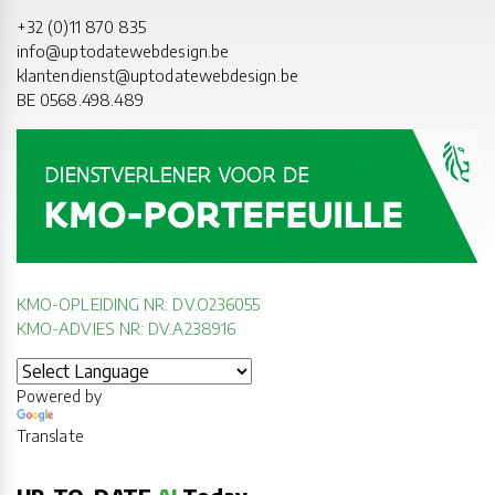
+32 (0)11 870 835
info@uptodatewebdesign.be
klantendienst@uptodatewebdesign.be
BE 0568.498.489
KMO-OPLEIDING NR: DV.O236055
KMO-ADVIES NR: DV.A238916
Powered by
Translate