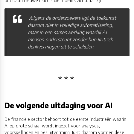
ontstaan nieuwe risico's die moeilijk zichtbaar zijn.
Volgens de onderzoekers ligt de toekomst
daarom niet in volledige automatisering,
maar in een samenwerking waarbij AI
mensen ondersteunt zonder hun kritisch
denkvermogen uit te schakelen.
De volgende uitdaging voor AI
De financiële sector behoort tot de eerste industrieën waarin
AI op grote schaal wordt ingezet voor analyses,
voorspellingen en besluitvorming. Juist daarom vormen deze