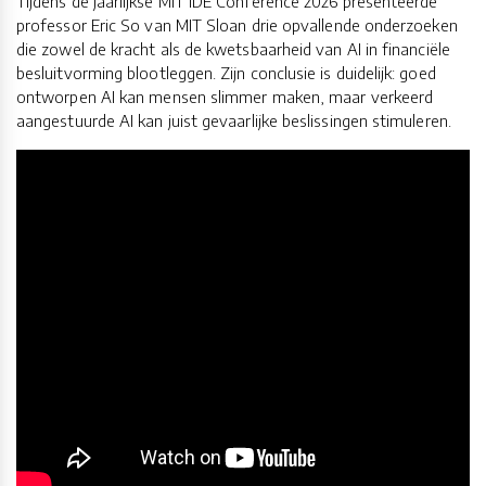
Tijdens de jaarlijkse MIT IDE Conference 2026 presenteerde
professor Eric So van MIT Sloan drie opvallende onderzoeken
die zowel de kracht als de kwetsbaarheid van AI in financiële
besluitvorming blootleggen. Zijn conclusie is duidelijk: goed
ontworpen AI kan mensen slimmer maken, maar verkeerd
aangestuurde AI kan juist gevaarlijke beslissingen stimuleren.