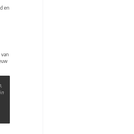
ld en
s van
ieuw
,
in