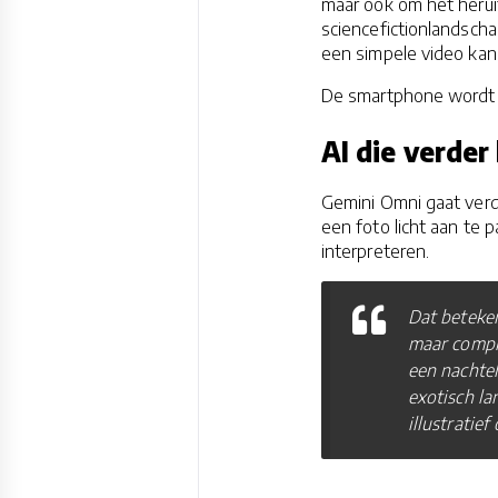
maar ook om het herui
sciencefictionlandscha
een simpele video ka
De smartphone wordt 
AI die verder
Gemini Omni gaat verde
een foto licht aan te 
interpreteren.
Dat beteken
maar compl
een nachtel
exotisch lan
illustratief 