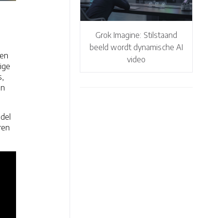
Grok Imagine: Stilstaand
beeld wordt dynamische AI
den
video
ige
s,
en
ddel
ren