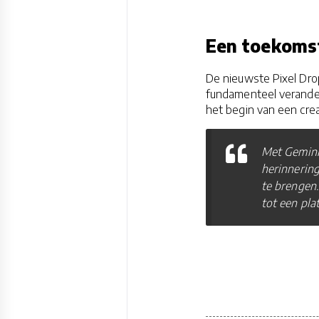
Een toekomst
De nieuwste Pixel Dr
fundamenteel verander
het begin van een crea
Met Gemini 
herinnering
te brengen.
tot een pla