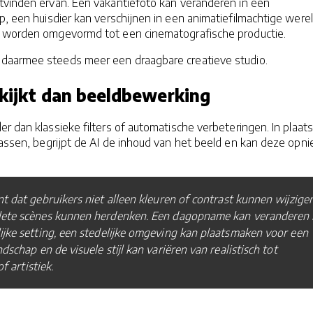
tvinden ervan. Een vakantiefoto kan veranderen in een
p, een huisdier kan verschijnen in een animatiefilmachtige were
n worden omgevormd tot een cinematografische productie.
daarmee steeds meer een draagbare creatieve studio.
 kijkt dan beeldbewerking
r dan klassieke filters of automatische verbeteringen. In plaat
passen, begrijpt de AI de inhoud van het beeld en kan deze opn
t dat gebruikers niet alleen kleuren of contrast kunnen wijzigen
ete scènes kunnen herdenken. Een dagopname kan veranderen 
ijke setting, een stedelijke omgeving kan plaatsmaken voor een
dschap en de visuele stijl kan variëren van realistisch tot
of artistiek.