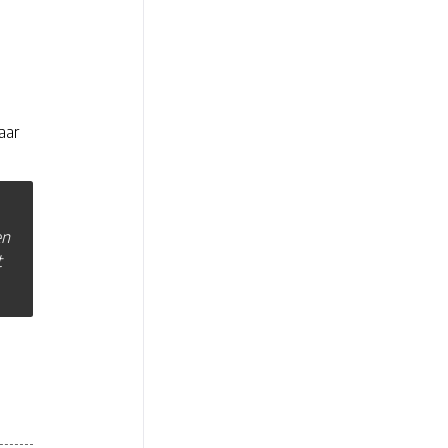
aar
en
t