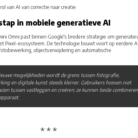
ol van AI van correctie naar creatie.
stap in mobiele generatieve AI
mini Omni past binnen Google's bredere strategie om generatie
 het Pixel-ecosysteem. De technologie bouwt voort op eerdere A
 fotobewerking, objectverwijdering en automatische
ieuwe mogelijkheden wordt de grens tussen fotografie,
ing en digitale kunst steeds kleiner. Gebruikers hoeven niet
iezen tussen vastleggen en creëren; ze kunnen beide combineren
apparaat.