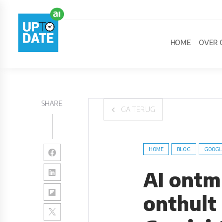
HOME
OVER 
SHARE
GA TERUG
HOME
BLOG
GOOGL
AI ontm
onthult