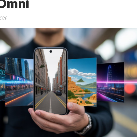
 Omni
026