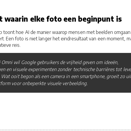
 waarin elke foto een beginpunt is
op toont hoe AI de manier waarop mensen met beelden omgaan
t. Een foto is niet langer het eindresultaat van een moment, m
tieve reis.
Omni wil Google gebruikers de vrijheid geven om ideeën,
en en visuele experimenten zonder technische barrières tot lev
 Wat ooit begon als een camera in een smartphone, groeit zo ui
tform voor onbeperkte visuele verbeelding.