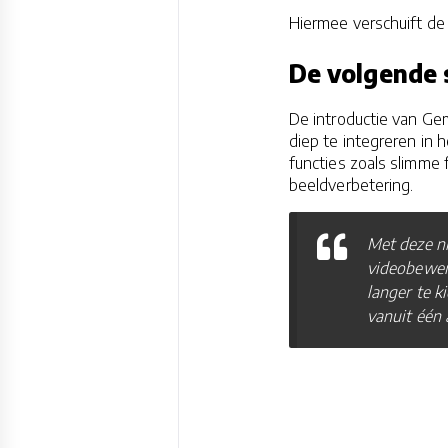
Hiermee verschuift de r
De volgende 
De introductie van Ge
diep te integreren in
functies zoals slimme
beeldverbetering.
Met deze n
videobewerk
langer te k
vanuit één 