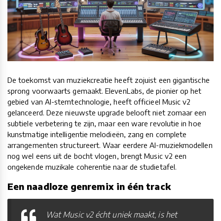
De toekomst van muziekcreatie heeft zojuist een gigantische
sprong voorwaarts gemaakt. ElevenLabs, de pionier op het
gebied van AI-stemtechnologie, heeft officieel Music v2
gelanceerd. Deze nieuwste upgrade belooft niet zomaar een
subtiele verbetering te zijn, maar een ware revolutie in hoe
kunstmatige intelligentie melodieën, zang en complete
arrangementen structureert. Waar eerdere AI-muziekmodellen
nog wel eens uit de bocht vlogen, brengt Music v2 een
ongekende muzikale coherentie naar de studietafel.
Een naadloze genremix in één track
Wat Music v2 écht uniek maakt, is het