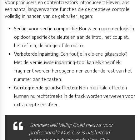
Voor producers en contentcreators introduceert ElevenLabs
een aantal langverwachte functies die de creatieve controle
volledig in handen van de gebruiker leggen:
Sectie-voor-sectie compositie:
Bouw een nummer logisch
op door specifiek te sleutelen aan de intro, het couplet,
het refrein, de bridge of de outro.
Verbeterde Inpainting:
Een foutje in die ene gitaarsolo?
Met de vernieuwde inpainting-tool kan elk specifiek
fragment worden heropgenomen zonder de rest van het
nummer aan te tasten.
Geïntegreerde geluidseffecten:
Non-muzikale effecten
kunnen nu rechtstreeks in de track worden verweven voor
extra diepte en sfeer.
Commercieel Veilig: Goed nieuws voor
professionals: Music v2 is uitsluitend
getraind op gelicenseerde data. Elke