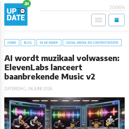
ZOEKEN
HOME
BLOG
IN-DE-KIJKER
SOCIAL-MEDIA-EN-CONTENTCREATIE
AI wordt muzikaal volwassen:
ElevenLabs lanceert
baanbrekende Music v2
ZATERDAG, 06 JUNI 2026