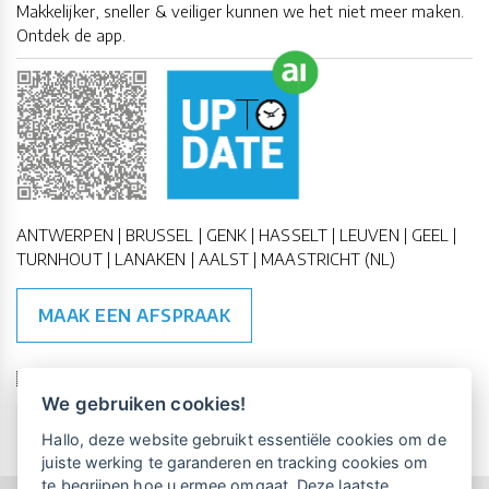
Makkelijker, sneller & veiliger kunnen we het niet meer maken.
Ontdek de app.
ANTWERPEN | BRUSSEL | GENK | HASSELT | LEUVEN | GEEL |
TURNHOUT | LANAKEN | AALST | MAASTRICHT (NL)
MAAK EEN AFSPRAAK
🇪🇺 🇧🇪
ESG Compliant
| 🇺🇳
SDG Doelen
We gebruiken cookies!
Vrijblijvende kennismaking?
Boek
Hallo, deze website gebruikt essentiële cookies om de
een persoonlijke demo.
juiste werking te garanderen en tracking cookies om
te begrijpen hoe u ermee omgaat. Deze laatste