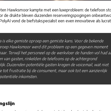
keten Hawksmoor kampte met een luxeprobleem: de telefoon st
or de drukte bleven duizenden reserveringspogingen onbeantwo
lyAI vond de biefstukspecialist een even innovatieve als lucra
a is elke gemiste oproep een gemiste kans. Voor de bekende
groep Hawksmoor werd dit probleem op een gegeven moment
stbaar. Terwijl het personeel op de werkvloer de handen vol had a
n van gasten, rinkelden de telefoons op de achtergrond
jk. Duizenden potentiële gasten kregen de voicemail, wat niet
de tot frustratie bij de consument, maar ook tot een aanzienlijk
 potentiële inkomsten.
ngslijn