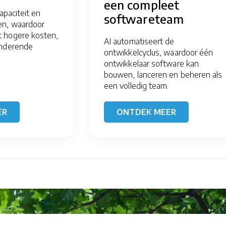
een compleet
apaciteit en
softwareteam
en, waardoor
 hogere kosten,
AI automatiseert de
anderende
ontwikkelcyclus, waardoor één
ontwikkelaar software kan
bouwen, lanceren en beheren als
een volledig team.
ER
ONTDEK MEER