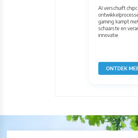
AI verschuift chipc
ontwikkelprocess
gaming kampt met
schaarste en ver
innovatie.
ONTDEK ME