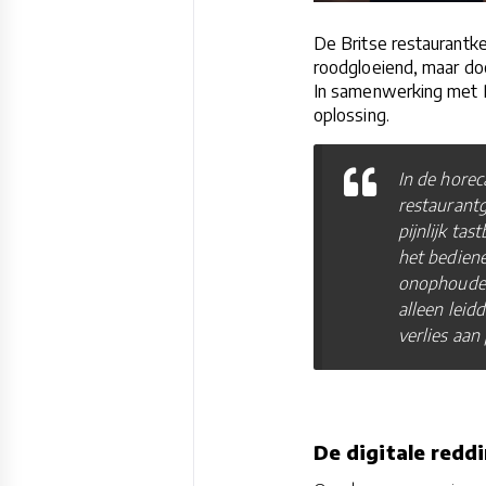
De Britse restaurant
roodgloeiend, maar do
In samenwerking met Po
oplossing.
In de horec
restaurant
pijnlijk ta
het bediene
onophoudeli
alleen leid
verlies aan
De digitale reddi