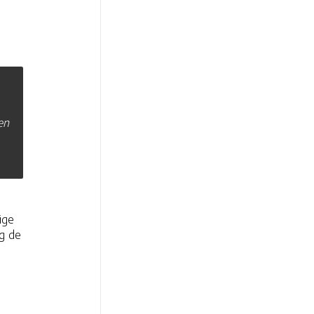
en
ige
eg de