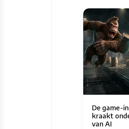
De game-in
kraakt ond
van AI