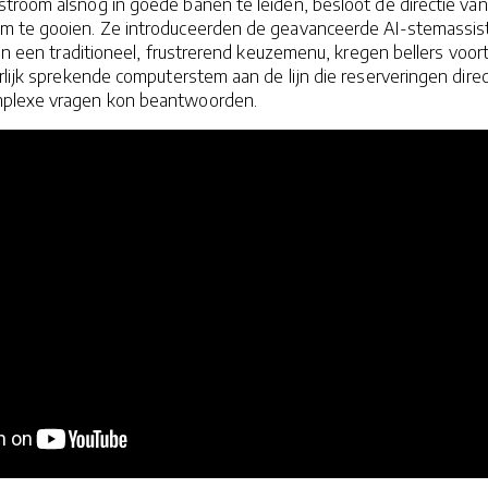
troom alsnog in goede banen te leiden, besloot de directie van
m te gooien. Ze introduceerden de geavanceerde AI-stemassis
van een traditioneel, frustrerend keuzemenu, kregen bellers voor
urlijk sprekende computerstem aan de lijn die reserveringen direc
plexe vragen kon beantwoorden.