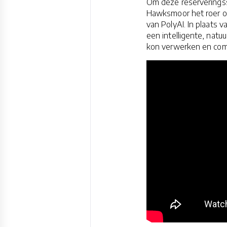
Om deze reserveringss
Hawksmoor het roer o
van PolyAI. In plaats 
een intelligente, natu
kon verwerken en com