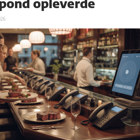
 pond opleverde
026