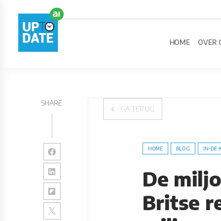
HOME
OVER 
SHARE
GA TERUG
HOME
BLOG
IN-DE-
De milj
Britse r