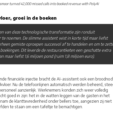
oor turned 42,000 missed calls into booked revenue with PolyAI
loer, groei in de boeken
en van deze technologische transformatie zijn ronduit
r te noemen. De slimme assistent wist in korte tijd maar liefst
rheen gemiste oproepen succesvol af te handelen en om te zett
 boekingen. Dit leverde de restaurantketen een geschatte extra
n maar liefst 1,6 miljoen pond (ruim 1,8 miljoen euro).
de financiële injectie bracht de AI-assistent ook een broodnod
kvloer. Nu de telefoonlijnen automatisch werden beheerd, ste
 personeel aanzienlijk. Werknemers konden zich weer volledig
ht goed in zijn: het in de watten leggen van de gasten in het
nam de klanttevredenheid onder bellers toe, aangezien zij niet
efden te staan om een tafeltje te bemachtigen.