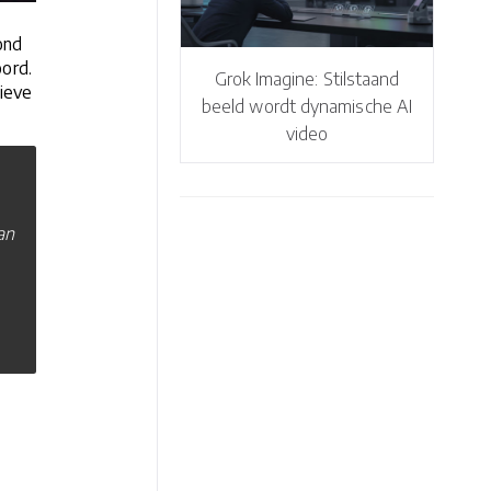
ond
ord.
Grok Imagine: Stilstaand
tieve
beeld wordt dynamische AI
video
an