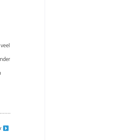
 veel
onder
n
r