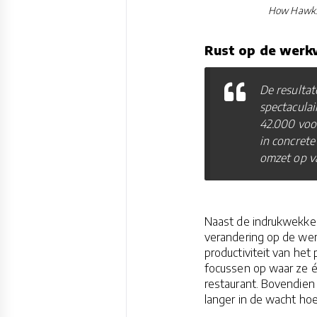
How Hawksm
Rust op de werkv
De resultat
spectaculai
42.000 voo
in concrete
omzet op va
Naast de indrukwekken
verandering op de wer
productiviteit van het
focussen op waar ze éc
restaurant. Bovendien 
langer in de wacht ho