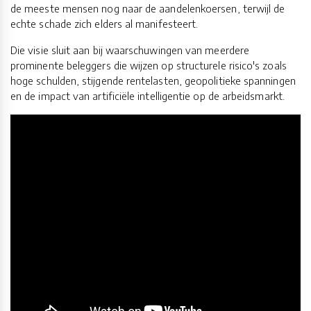
de meeste mensen nog naar de aandelenkoersen, terwijl de
echte schade zich elders al manifesteert.
Die visie sluit aan bij waarschuwingen van meerdere
prominente beleggers die wijzen op structurele risico's zoals
hoge schulden, stijgende rentelasten, geopolitieke spanningen
en de impact van artificiële intelligentie op de arbeidsmarkt.