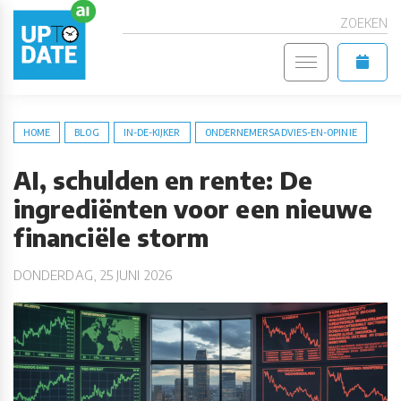
ZOEKEN
HOME
BLOG
IN-DE-KIJKER
ONDERNEMERSADVIES-EN-OPINIE
AI, schulden en rente: De
ingrediënten voor een nieuwe
financiële storm
DONDERDAG, 25 JUNI 2026