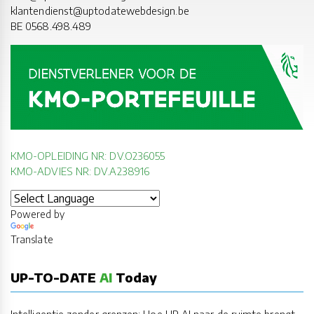
klantendienst@uptodatewebdesign.be
BE 0568.498.489
KMO-OPLEIDING NR: DV.O236055
KMO-ADVIES NR: DV.A238916
Powered by
Translate
UP-TO-DATE
AI
Today
Intelligentie zonder grenzen: Hoe HP AI naar de ruimte brengt