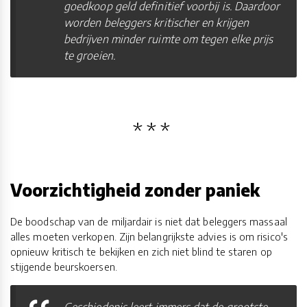
goedkoop geld definitief voorbij is. Daardoor
worden beleggers kritischer en krijgen
bedrijven minder ruimte om tegen elke prijs
te groeien.
Voorzichtigheid zonder paniek
De boodschap van de miljardair is niet dat beleggers massaal
alles moeten verkopen. Zijn belangrijkste advies is om risico's
opnieuw kritisch te bekijken en zich niet blind te staren op
stijgende beurskoersen.
Geschiedenis leert immers dat de grootste