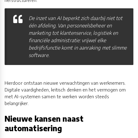
herstructureren.
De inzet van AI beperkt zich daarbij niet tot
één afdeling. Van personeelsbeheer en
marketing tot klantenservice, logistiek en
financiële administratie: vrijwel elke
bedrijfsfunctie komt in aanraking met slimme
software.
Hierdoor ontstaan nieuwe verwachtingen van werknemers.
Digitale vaardigheden, kritisch denken en het vermogen om
met AI-systemen samen te werken worden steeds
belangrijker.
Nieuwe kansen naast
automatisering