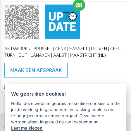
ANTWERPEN | BRUSSEL | GENK | HASSELT | LEUVEN | GEEL |
TURNHOUT | LANAKEN | AALST | MAASTRICHT (NL)
MAAK EEN AFSPRAAK
🇪🇺 🇧🇪
ESG Compliant
| 🇺🇳
SDG Doelen
We gebruiken cookies!
Vrijblijvende kennismaking?
Boek
Hallo, deze website gebruikt essentiële cookies om de
een persoonlijke demo.
juiste werking te garanderen en tracking cookies om
te begrijpen hoe u ermee omgaat. Deze laatste
worden alleen ingesteld na uw toestemming.
Copyright All Rights Reserved © 2015-2026 UP-TO-DATE
Laat me kiezen
WebDesign
Maandelijks gratis opleidingen