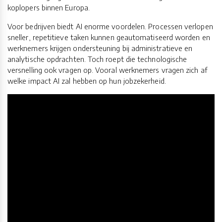
koplopers binnen Europa.
Voor bedrijven biedt AI enorme voordelen. Processen verlopen
sneller, repetitieve taken kunnen geautomatiseerd worden en
werknemers krijgen ondersteuning bij administratieve en
analytische opdrachten. Toch roept die technologische
versnelling ook vragen op. Vooral werknemers vragen zich af
welke impact AI zal hebben op hun jobzekerheid.