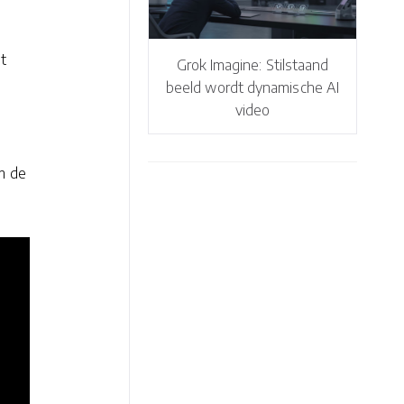
t
Grok Imagine: Stilstaand
beeld wordt dynamische AI
video
m de