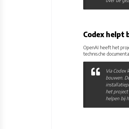
over de gez
Codex helpt 
OpenAI heeft het proj
technische documentat
Via Codex k
bouwen. De 
installatie
het project
helpen bij