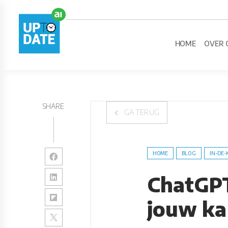
HOME
OVER 
SHARE
GA TERUG
HOME
BLOG
IN-DE-
ChatGPT
jouw ka