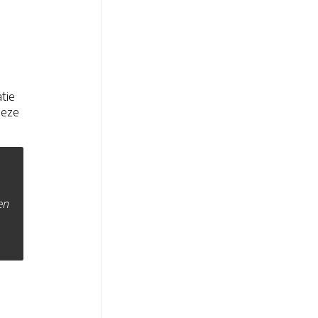
tie
deze
en