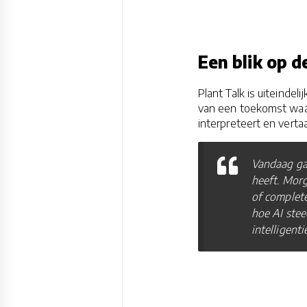
Een blik op 
Plant Talk is uiteinde
van een toekomst waar
interpreteert en vertaa
Vandaag gaa
heeft. Mor
of complete
hoe AI stee
intelligent