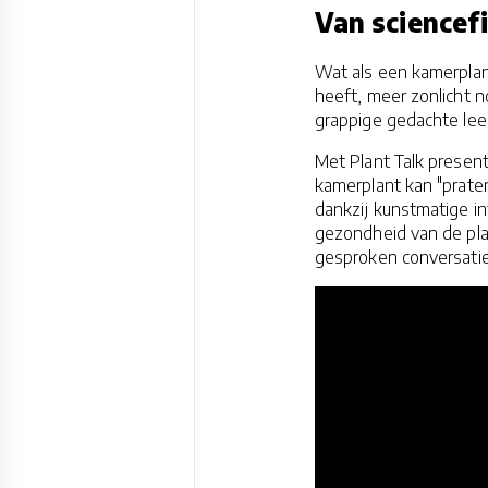
Van sciencef
Wat als een kamerplant
heeft, meer zonlicht n
grappige gedachte leek
Met Plant Talk prese
kamerplant kan "praten
dankzij kunstmatige i
gezondheid van de plan
gesproken conversati