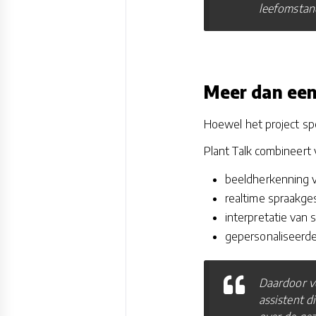
leefomstan
Meer dan een
Hoewel het project spe
Plant Talk combineert 
beeldherkenning v
realtime spraakge
interpretatie van 
gepersonaliseerde
Daardoor ve
assistent d