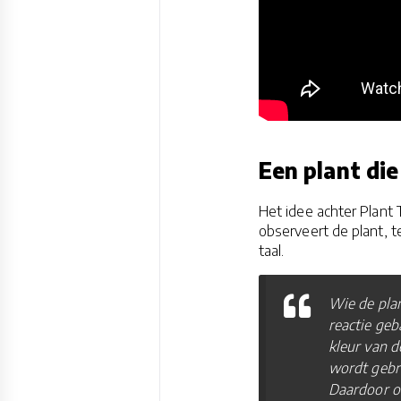
Een plant di
Het idee achter Plant
observeert de plant, t
taal.
Wie de plan
reactie geb
kleur van d
wordt gebru
Daardoor on