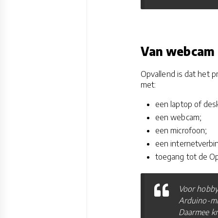
Van webcam 
Opvallend is dat het pr
met:
een laptop of des
een webcam;
een microfoon;
een internetverbi
toegang tot de Op
Voor hobby
Arduino-mic
Daarmee kri