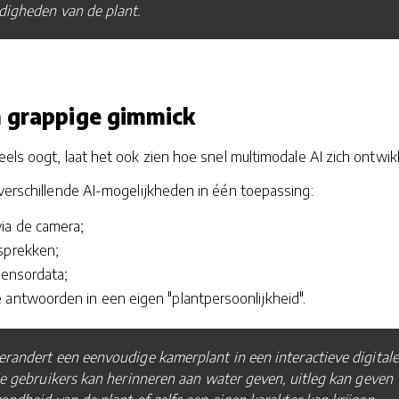
digheden van de plant.
 grappige gimmick
els oogt, laat het ook zien hoe snel multimodale AI zich ontwikk
verschillende AI-mogelijkheden in één toepassing:
ia de camera;
sprekken;
sensordata;
 antwoorden in een eigen "plantpersoonlijkheid".
randert een eenvoudige kamerplant in een interactieve digitale
ie gebruikers kan herinneren aan water geven, uitleg kan geven