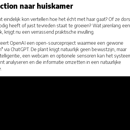
iction naar huiskamer
 eindelijk kon vertellen hoe het écht met haar gaat? Of ze dors
odig heeft of juist tevreden staat te groeien? Wat jarenlang een
, krijgt nu een verrassend praktische invulling.
nteert OpenAI een open-sourceproject waarmee een gewone
" via ChatGPT. De plant krijgt natuurlijk geen bewustzijn, maar
ntelligentie, een webcam en optionele sensoren kan het systee
t analyseren en die informatie omzetten in een natuurlijke
e.