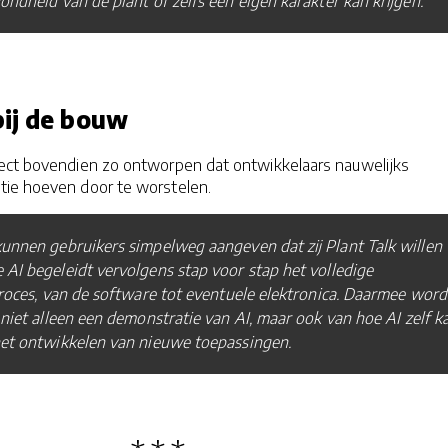
ondheid van de plant of zelfs een eigen karakter kan krijgen.
bij de bouw
ect bovendien zo ontworpen dat ontwikkelaars nauwelijks
ie hoeven door te worstelen.
unnen gebruikers simpelweg aangeven dat zij Plant Talk willen
AI begeleidt vervolgens stap voor stap het volledige
proces, van de software tot eventuele elektronica. Daarmee word
 niet alleen een demonstratie van AI, maar ook van hoe AI zelf k
 het ontwikkelen van nieuwe toepassingen.