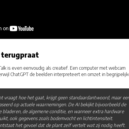
e terugpraat
 Talk is even eenvoudig als creatief. Een computer met webcam
erwijl ChatGPT de beelden interpreteert en omzet in begrijpelijk
t vraagt hoe het gaat, krijgt geen standaardantwoord, maar ee
aseerd op actuele waarnemingen. De AI bekijkt bijvoorbeeld de
e bladeren, de algemene conditie, en wanneer extra hardware
ikt, ook gegevens zoals bodemvocht en lichtintensiteit.
tstaat het gevoel dat de plant zelf vertelt wat zij nodig heeft.