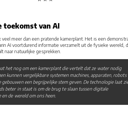
de toekomst van AI
lijk veel meer dan een pratende kamerplant. Het is een demonstra
in AI voortdurend informatie verzamelt uit de fysieke wereld, 
lt naar natuurlijke gesprekken.
t het nog om een kamerplant die vertelt dat ze water nodig
gen kunnen vergelijkbare systemen machines, apparaten, robots
 gebouwen een begrijpelijke stem geven. De technologie laat zi
ds beter in staat is om de brug te slaan tussen digitale
ie en de wereld om ons heen.