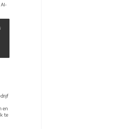
 AI-
s
drijf
n en
k te