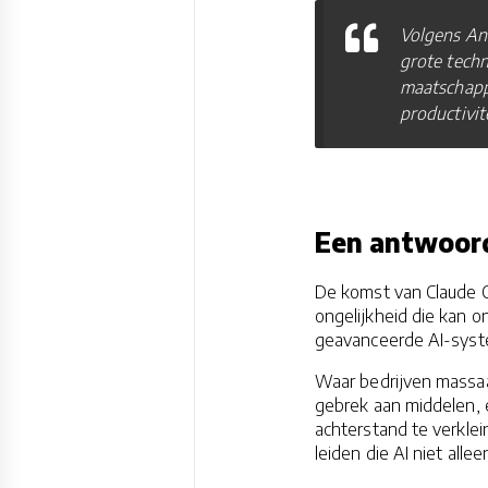
Volgens Ant
grote tech
maatschapp
productivit
Een antwoord
De komst van Claude Co
ongelijkheid die kan 
geavanceerde AI-sys
Waar bedrijven massaal
gebrek aan middelen, 
achterstand te verklei
leiden die AI niet all