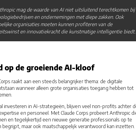
hropic mag de waarde van AI niet uitsluitend terechtkomen bij
nologiebedrijven en ondernemingen met diepe zakken. Ook
elijke organisaties moeten kunnen profiteren van de
eitswinst en innovatiekracht die kunstmatige intelligentie biedt
 op de groeiende AI-kloof
rps raakt aan een steeds belangrijker thema: de digitale
ontstaan wanneer alleen grote organisaties toegang hebben tot
temen.
 investeren in AI-strategieën, blijven veel non-profits achter d
expertise en personeel. Met Claude Corps probeert Anthropic di
nen en tegelijkertijd een nieuwe generatie professionals op te
een begrijpt, maar ook maatschappelijk verantwoord kan inzetten.