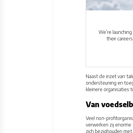
We’re launching 
their career
Naast de inzet van ta
ondersteuning en toeg
kleinere organisaties 
Van voedselb
Veel non-profitorganis
verwerken zij enorme 
zich bezighouden met 