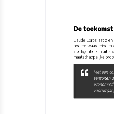
De toekomst v
Claude Corps laat zien 
hogere waarderingen o
intelligentie kan uite
maatschappelijke prob
Met een com
aantonen da
economische
vooruitgan