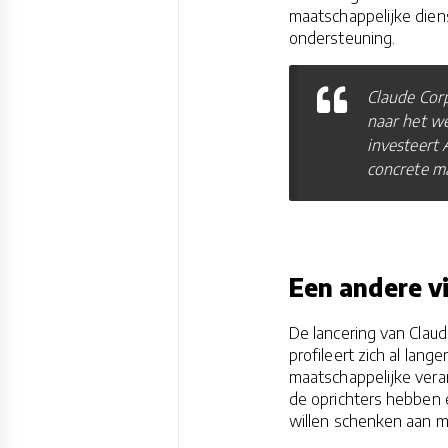
maatschappelijke diens
ondersteuning.
Claude Corp
naar het we
investeert 
concrete m
Een andere vi
De lancering van Claud
profileert zich al lan
maatschappelijke veran
de oprichters hebben 
willen schenken aan m