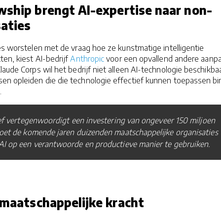
wship brengt AI-expertise naar non-
saties
ies worstelen met de vraag hoe ze kunstmatige intelligentie
ten, kiest AI-bedrijf
Anthropic
voor een opvallend andere aanpa
laude Corps wil het bedrijf niet alleen AI-technologie beschikba
n opleiden die die technologie effectief kunnen toepassen b
.
ief vertegenwoordigt een investering van ongeveer 150 miljoen
oet de komende jaren duizenden maatschappelijke organisaties
AI op een verantwoorde en productieve manier te gebruiken.
 maatschappelijke kracht