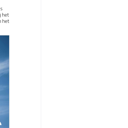
es
j het
n het