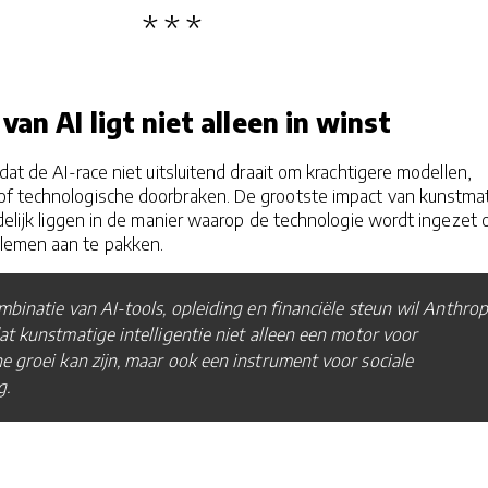
an AI ligt niet alleen in winst
dat de AI-race niet uitsluitend draait om krachtigere modellen,
f technologische doorbraken. De grootste impact van kunstma
indelijk liggen in de manier waarop de technologie wordt ingezet
lemen aan te pakken.
binatie van AI-tools, opleiding en financiële steun wil Anthrop
t kunstmatige intelligentie niet alleen een motor voor
 groei kan zijn, maar ook een instrument voor sociale
g.