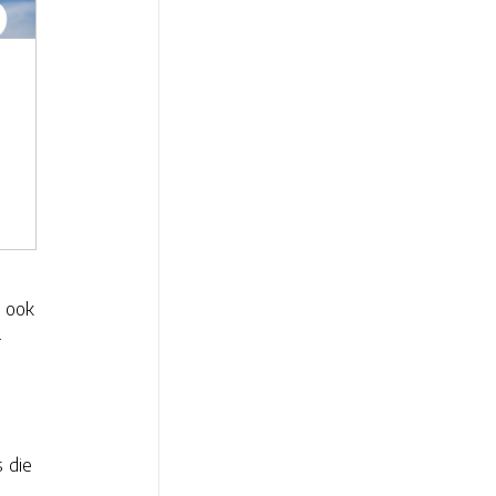
n ook
.
 die