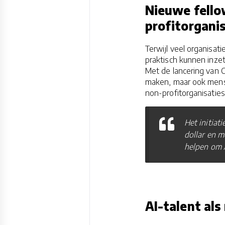
Nieuwe fello
profitorgani
Terwijl veel organisat
praktisch kunnen inzet
Met de lancering van C
maken, maar ook mense
non-profitorganisaties
Het initiat
dollar en m
helpen om 
AI-talent als