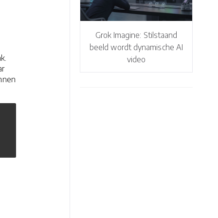
Grok Imagine: Stilstaand
beeld wordt dynamische AI
k.
video
ar
innen