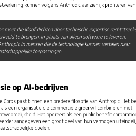
tverlening kunnen volgens Anthropic aanzienlijk profiteren van
s moet die kloof dichten door technische expertise rechtstreek
rkveld te brengen. In plaats van alleen software te leveren,
Anthropic in mensen die de technologie kunnen vertalen naar
aatschappelijke toepassingen.
sie op AI-bedrijven
e Corps past binnen een bredere filosofie van Anthropic. Het be
ger als een organisatie die commerciële groei wil combineren met
twoordelijkheid. Het opereert als een public benefit corporatio
eerder aangegeven een groot deel van hun vermogen uiteindelij
aatschappelijke doelen.