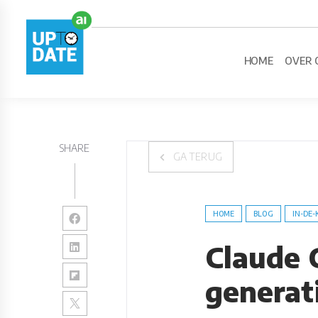
HOME
OVER 
SHARE
GA TERUG
HOME
BLOG
IN-DE-
Claude 
generati