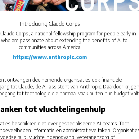
Introducing Claude Corps
Claude Corps, a national fellowship program for people early in
s who are passionate about extending the benefits of AI to
communities across America.
https://www.anthropic.com
lent ontvangen deelnemende organisaties ook financiële
ang tot Claude, de AI-assistent van Anthropic. Daardoor krijge
toegang tot technologie die normaal vaak buiten hun budget valt
anken tot vluchtelingenhulp
aties beschikken niet over gespecialiseerde AI-teams. Toch
hoeveelheden informatie en administratieve taken. Organisaties
voedselhulp, vluchtelingenopvang, veteranenzorg of