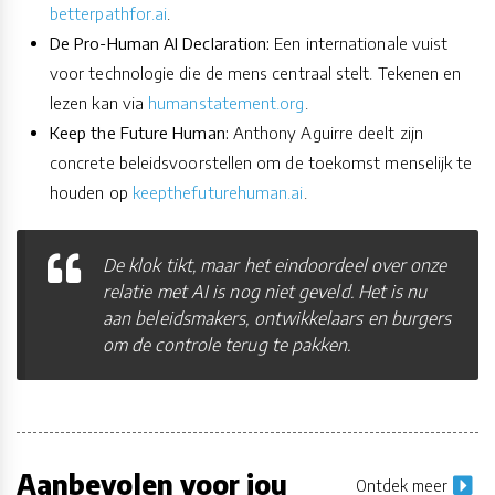
betterpathfor.ai
.
De Pro-Human AI Declaration:
Een internationale vuist
voor technologie die de mens centraal stelt. Tekenen en
lezen kan via
humanstatement.org
.
Keep the Future Human:
Anthony Aguirre deelt zijn
concrete beleidsvoorstellen om de toekomst menselijk te
houden op
keepthefuturehuman.ai
.
De klok tikt, maar het eindoordeel over onze
relatie met AI is nog niet geveld. Het is nu
aan beleidsmakers, ontwikkelaars en burgers
om de controle terug te pakken.
Aanbevolen voor jou
Ontdek meer