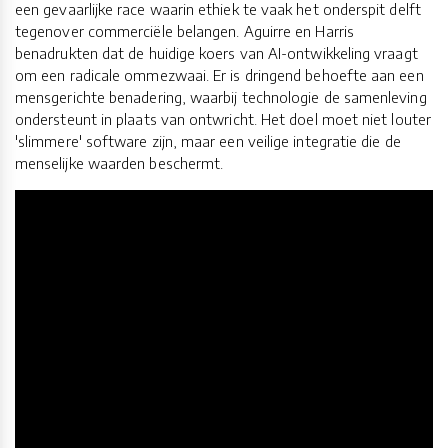
een gevaarlijke race waarin ethiek te vaak het onderspit delft
tegenover commerciële belangen. Aguirre en Harris
benadrukten dat de huidige koers van AI-ontwikkeling vraagt
om een radicale ommezwaai. Er is dringend behoefte aan een
mensgerichte benadering, waarbij technologie de samenleving
ondersteunt in plaats van ontwricht. Het doel moet niet louter
'slimmere' software zijn, maar een veilige integratie die de
menselijke waarden beschermt.