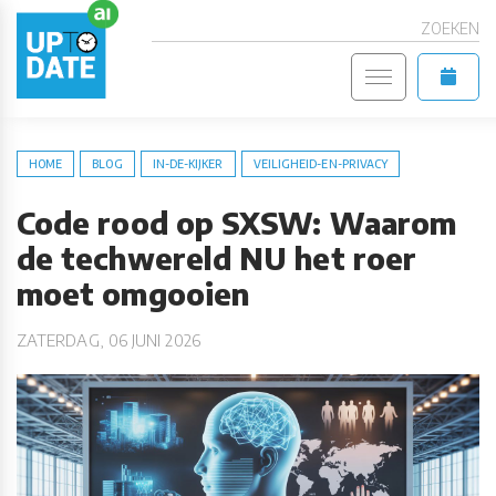
ZOEKEN
HOME
BLOG
IN-DE-KIJKER
VEILIGHEID-EN-PRIVACY
Code rood op SXSW: Waarom
de techwereld NU het roer
moet omgooien
ZATERDAG, 06 JUNI 2026