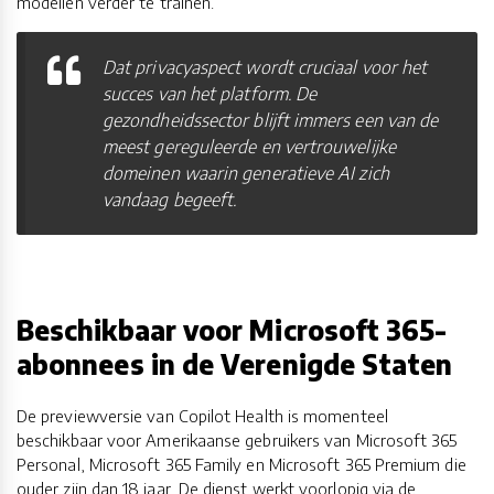
modellen verder te trainen.
Dat privacyaspect wordt cruciaal voor het
succes van het platform. De
gezondheidssector blijft immers een van de
meest gereguleerde en vertrouwelijke
domeinen waarin generatieve AI zich
vandaag begeeft.
Beschikbaar voor Microsoft 365-
abonnees in de Verenigde Staten
De previewversie van Copilot Health is momenteel
beschikbaar voor Amerikaanse gebruikers van Microsoft 365
Personal, Microsoft 365 Family en Microsoft 365 Premium die
ouder zijn dan 18 jaar. De dienst werkt voorlopig via de