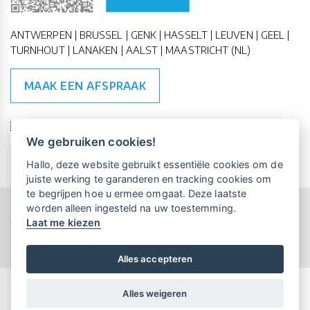
ANTWERPEN | BRUSSEL | GENK | HASSELT | LEUVEN | GEEL |
TURNHOUT | LANAKEN | AALST | MAASTRICHT (NL)
MAAK EEN AFSPRAAK
🇪🇺 🇧🇪
ESG Compliant
| 🇺🇳
SDG Doelen
We gebruiken cookies!
Vrijblijvende kennismaking?
Boek
Hallo, deze website gebruikt essentiële cookies om de
een persoonlijke demo.
juiste werking te garanderen en tracking cookies om
te begrijpen hoe u ermee omgaat. Deze laatste
worden alleen ingesteld na uw toestemming.
Copyright All Rights Reserved © 2015-2026 UP-TO-DATE
Laat me kiezen
Maandelijks gratis opleidingen
WebDesign
voor UP-TO-DATE Klanten:
Privacy & Cookies
Locations
Algemene Voorwaarden
Schrijf je nu in!
Alles accepteren
Alles weigeren