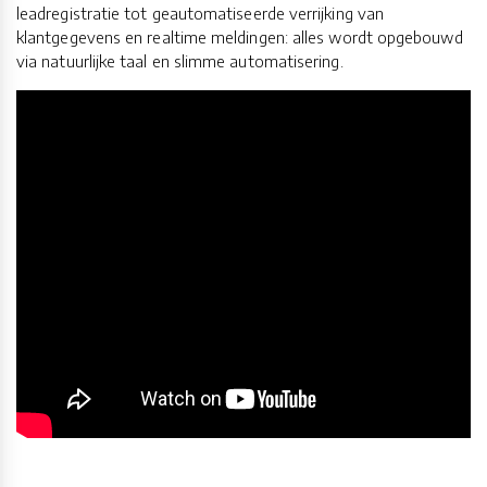
leadregistratie tot geautomatiseerde verrijking van
klantgegevens en realtime meldingen: alles wordt opgebouwd
via natuurlijke taal en slimme automatisering.