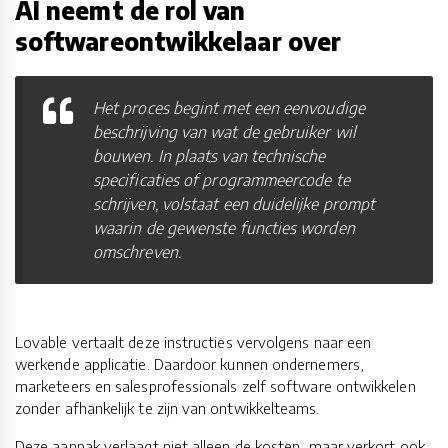
AI neemt de rol van
softwareontwikkelaar over
Het proces begint met een eenvoudige
beschrijving van wat de gebruiker wil
bouwen. In plaats van technische
specificaties of programmeercode te
schrijven, volstaat een duidelijke prompt
waarin de gewenste functies worden
omschreven.
Lovable vertaalt deze instructies vervolgens naar een
werkende applicatie. Daardoor kunnen ondernemers,
marketeers en salesprofessionals zelf software ontwikkelen
zonder afhankelijk te zijn van ontwikkelteams.
Deze aanpak verlaagt niet alleen de kosten, maar verkort ook