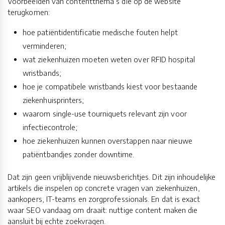
Voorbeelden van contentthema’s die op de website
terugkomen:
hoe patiëntidentificatie medische fouten helpt
verminderen;
wat ziekenhuizen moeten weten over RFID hospital
wristbands;
hoe je compatibele wristbands kiest voor bestaande
ziekenhuisprinters;
waarom single-use tourniquets relevant zijn voor
infectiecontrole;
hoe ziekenhuizen kunnen overstappen naar nieuwe
patiëntbandjes zonder downtime.
Dat zijn geen vrijblijvende nieuwsberichtjes. Dit zijn inhoudelijke
artikels die inspelen op concrete vragen van ziekenhuizen,
aankopers, IT-teams en zorgprofessionals. En dat is exact
waar SEO vandaag om draait: nuttige content maken die
aansluit bij echte zoekvragen.