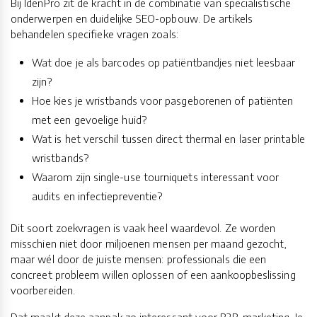
Bij IdenPro zit de kracht in de combinatie van specialistische
onderwerpen en duidelijke SEO-opbouw. De artikels
behandelen specifieke vragen zoals:
Wat doe je als barcodes op patiëntbandjes niet leesbaar
zijn?
Hoe kies je wristbands voor pasgeborenen of patiënten
met een gevoelige huid?
Wat is het verschil tussen direct thermal en laser printable
wristbands?
Waarom zijn single-use tourniquets interessant voor
audits en infectiepreventie?
Dit soort zoekvragen is vaak heel waardevol. Ze worden
misschien niet door miljoenen mensen per maand gezocht,
maar wél door de juiste mensen: professionals die een
concreet probleem willen oplossen of een aankoopbeslissing
voorbereiden.
Dat maakt deze aanpak zo interessant voor B2B-marketing. Je