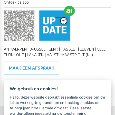
Ontdek de app.
ANTWERPEN | BRUSSEL | GENK | HASSELT | LEUVEN | GEEL |
TURNHOUT | LANAKEN | AALST | MAASTRICHT (NL)
MAAK EEN AFSPRAAK
🇪🇺 🇧🇪
ESG Compliant
| 🇺🇳
SDG Doelen
We gebruiken cookies!
Vrijblijvende kennismaking?
Boek
Hallo, deze website gebruikt essentiële cookies om de
een persoonlijke demo.
juiste werking te garanderen en tracking cookies om
te begrijpen hoe u ermee omgaat. Deze laatste
worden alleen ingesteld na uw toestemming.
Copyright All Rights Reserved © 2015-2026 UP-TO-DATE