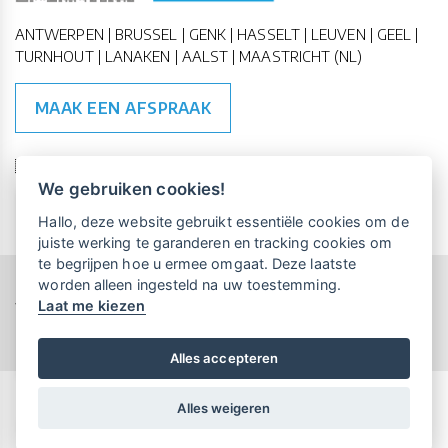
ANTWERPEN | BRUSSEL | GENK | HASSELT | LEUVEN | GEEL |
TURNHOUT | LANAKEN | AALST | MAASTRICHT (NL)
MAAK EEN AFSPRAAK
🇪🇺 🇧🇪
ESG Compliant
| 🇺🇳
SDG Doelen
We gebruiken cookies!
Vrijblijvende kennismaking?
Boek
Hallo, deze website gebruikt essentiële cookies om de
een persoonlijke demo.
juiste werking te garanderen en tracking cookies om
te begrijpen hoe u ermee omgaat. Deze laatste
worden alleen ingesteld na uw toestemming.
Copyright All Rights Reserved © 2015-2026 UP-TO-DATE
Laat me kiezen
WebDesign
Maandelijks gratis opleidingen
voor UP-TO-DATE Klanten:
Privacy & Cookies
Locations
Algemene Voorwaarden
Schrijf je nu in!
Alles accepteren
Alles weigeren