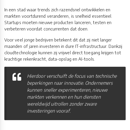
In een stad waar trends zich razendsnel ontwikkelen en
markten voortdurend veranderen, is snelheid essentieel.
Startups moeten nieuwe producten lanceren, testen en
verbeteren voordat concurrenten dat doen.
Voor veel jonge bedrijven betekent dit dat zij niet langer
maanden of jaren investeren in dure IT-infrastructuur. Dankzij
cloudtechnologie kunnen zij vrijwel direct toegang krijgen tot
krachtige rekenkracht, data-opslag en AI-tools.
Hierdoor verschuift de focus van technische
beperkingen naar innovatie. Ondernemers
kunnen sneller experimenteren, nieuwe
markten verkennen en hun diensten
wereldwijd uitrollen zonder zware
investeringen vooraf.