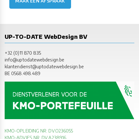
MAAK EEN AFSPRAAK
UP-TO-DATE WebDesign BV
+32 (0)11 870 835
info@uptodatewebdesign.be
klantendienst@uptodatewebdesign.be
BE 0568.498.489
KMO-OPLEIDING NR: DV.O236055
KMO-ADVIES NR: DV.A238916