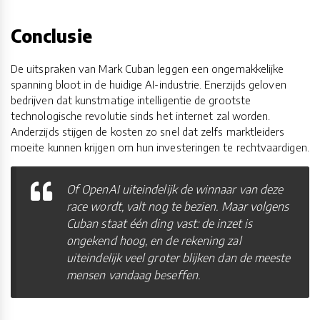
Conclusie
De uitspraken van Mark Cuban leggen een ongemakkelijke
spanning bloot in de huidige AI-industrie. Enerzijds geloven
bedrijven dat kunstmatige intelligentie de grootste
technologische revolutie sinds het internet zal worden.
Anderzijds stijgen de kosten zo snel dat zelfs marktleiders
moeite kunnen krijgen om hun investeringen te rechtvaardigen.
Of OpenAI uiteindelijk de winnaar van deze
race wordt, valt nog te bezien. Maar volgens
Cuban staat één ding vast: de inzet is
ongekend hoog, en de rekening zal
uiteindelijk veel groter blijken dan de meeste
mensen vandaag beseffen.