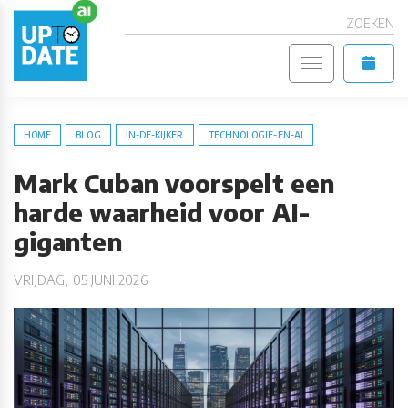
ZOEKEN
HOME
BLOG
IN-DE-KIJKER
TECHNOLOGIE-EN-AI
Mark Cuban voorspelt een
harde waarheid voor AI-
giganten
VRIJDAG, 05 JUNI 2026