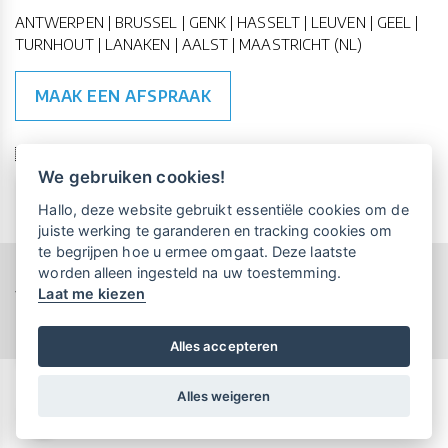
ANTWERPEN | BRUSSEL | GENK | HASSELT | LEUVEN | GEEL |
TURNHOUT | LANAKEN | AALST | MAASTRICHT (NL)
MAAK EEN AFSPRAAK
🇪🇺 🇧🇪
ESG Compliant
| 🇺🇳
SDG Doelen
We gebruiken cookies!
Vrijblijvende kennismaking?
Boek
Hallo, deze website gebruikt essentiële cookies om de
een persoonlijke demo.
juiste werking te garanderen en tracking cookies om
te begrijpen hoe u ermee omgaat. Deze laatste
worden alleen ingesteld na uw toestemming.
Copyright All Rights Reserved © 2015-2026 UP-TO-DATE
Laat me kiezen
WebDesign
Maandelijks gratis opleidingen
voor UP-TO-DATE Klanten:
Privacy & Cookies
Locations
Algemene Voorwaarden
Schrijf je nu in!
Alles accepteren
Alles weigeren