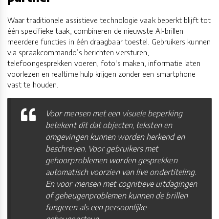
Waar traditionele assistieve technologie vaak beperkt blijft tot
één specifieke taak, combineren de nieuwste AI-brillen
meerdere functies in één draagbaar toestel. Gebruikers kunnen
via spraakcommando’s berichten versturen,
telefoongesprekken voeren, foto's maken, informatie laten
voorlezen en realtime hulp krijgen zonder een smartphone
vast te houden.
Voor mensen met een visuele beperking
betekent dit dat objecten, teksten en
omgevingen kunnen worden herkend en
beschreven. Voor gebruikers met
gehoorproblemen worden gesprekken
automatisch voorzien van live ondertiteling.
En voor mensen met cognitieve uitdagingen
of geheugenproblemen kunnen de brillen
fungeren als een persoonlijke
geheugensteun.