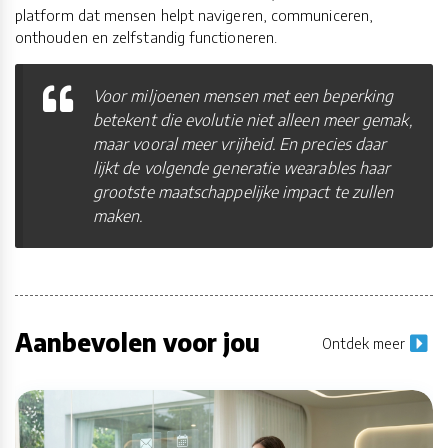
platform dat mensen helpt navigeren, communiceren,
onthouden en zelfstandig functioneren.
Voor miljoenen mensen met een beperking
betekent die evolutie niet alleen meer gemak,
maar vooral meer vrijheid. En precies daar
lijkt de volgende generatie wearables haar
grootste maatschappelijke impact te zullen
maken.
Aanbevolen voor jou
Ontdek meer