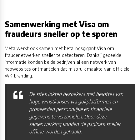
Samenwerking met Visa om
fraudeurs sneller op te sporen
Meta werkt ook samen met betalingsgigant Visa om
fraudenetwerken sneller te detecteren. Dankzij gedeelde
informatie konden beide bedrijven al een netwerk van
nepwebsites ontmantelen dat misbruik maakte van officiële
WK-branding.
De sites lokten bezoekers met beloftes van
hoge winstkansen via gokplatformen en
probeerden persoonlijke en financiële
gegevens te verzamelen. Door deze
samenwerking konden de pagina's sneller
offline worden gehaald.