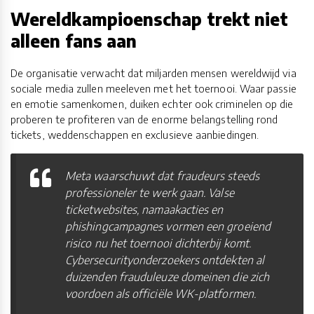
Wereldkampioenschap trekt niet
alleen fans aan
De organisatie verwacht dat miljarden mensen wereldwijd via
sociale media zullen meeleven met het toernooi. Waar passie
en emotie samenkomen, duiken echter ook criminelen op die
proberen te profiteren van de enorme belangstelling rond
tickets, weddenschappen en exclusieve aanbiedingen.
Meta waarschuwt dat fraudeurs steeds
professioneler te werk gaan. Valse
ticketwebsites, namaakacties en
phishingcampagnes vormen een groeiend
risico nu het toernooi dichterbij komt.
Cybersecurityonderzoekers ontdekten al
duizenden frauduleuze domeinen die zich
voordoen als officiële WK-platformen.