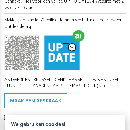
Gehackt? Kies voor een veilige UP-TO-DATE AI Website met 2-
weg-verificatie
Makkelijker, sneller & veiliger kunnen we het niet meer maken.
Ontdek de app.
ANTWERPEN | BRUSSEL | GENK | HASSELT | LEUVEN | GEEL |
TURNHOUT | LANAKEN | AALST | MAASTRICHT (NL)
MAAK EEN AFSPRAAK
🇪🇺 🇧🇪
ESG Compliant
| 🇺🇳
SDG Doelen
We gebruiken cookies!