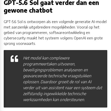
GPT-5.6 Sol gaat verder dan een
gewone chatbot
GPT-5.6 Sol is ontworpen als een volgende generatie AI-model
met aanzienlijk uitgebreidere mogelijkheden. Vooral op het
gebied van programmeren, softwareontwikkeling en
cybersecurity maakt het systeem volgens OpenAI een grote
sprong voorwaarts.
Het model kan complexere
programmeertaken uitvoeren,
beveiligingsproblemen analyseren en
geavanceerde technische vraagstukken
oplossen. Daardoor groeit de rol van AI
verder uit van assistent naar een systeem dat
zelfstandig ingewikkelde technische
werkzaamheden kan ondersteunen.