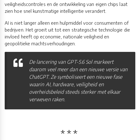
veiligheidscontroles en de ontwikkeling van eigen chips laat
zien hoe snel kunstmatige intelligentie verandert.
AI is niet langer alleen een hulpmiddel voor consumenten of
bedrijven. Het groeit uit tot een strategische technologie die
invloed heeft op economie, nationale veiligheid en
geopolitieke machtsverhoudingen.
De lancering van GPT-5.6 Sol markeert
daarom veel meer dan een nieuwe versie van
ChatGPT. Ze symboliseert een nieuwe fase
waarin AI, hardware, veiligheid en
overheidsbeleid steeds sterker met elkaar
verweven raken.