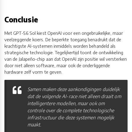
Conclusie
Met GPT-5.6 Sol kiest OpenAI voor een ongebruikelijke, maar
veelzeggende koers. De beperkte toegang benadrukt dat de
krachtigste AI-systemen inmiddels worden behandeld als
strategische technologie. Tegelijkertijd toont de ontwikkeling
van de Jalapeño-chip aan dat OpenAI zijn positie wil versterken
door niet alleen software, maar ook de onderliggende
hardware zelf vorm te geven.
Samen maken deze aankondigingen duidelijk
dat de volgende AI-race niet alleen draait om
intelligentere modellen, maar ook om
controle over de complete technologische
infrastructuur die deze systemen mogelijk
maakt.