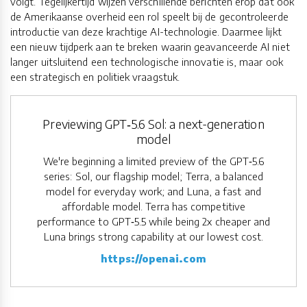
volgt. Tegelijkertijd wijzen verschillende berichten erop dat ook
de Amerikaanse overheid een rol speelt bij de gecontroleerde
introductie van deze krachtige AI-technologie. Daarmee lijkt
een nieuw tijdperk aan te breken waarin geavanceerde AI niet
langer uitsluitend een technologische innovatie is, maar ook
een strategisch en politiek vraagstuk.
Previewing GPT‑5.6 Sol: a next-generation
model
We're beginning a limited preview of the GPT‑5.6
series: Sol, our flagship model; Terra, a balanced
model for everyday work; and Luna, a fast and
affordable model. Terra has competitive
performance to GPT‑5.5 while being 2x cheaper and
Luna brings strong capability at our lowest cost.
https://openai.com