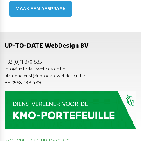
MAAK EEN AFSPRAAK
UP-TO-DATE WebDesign BV
+32 (0)11 870 835
info@uptodatewebdesign.be
klantendienst@uptodatewebdesign.be
BE 0568.498.489
KMO-OPLEIDING NR: DV.O236055