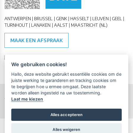
ANTWERPEN | BRUSSEL | GENK | HASSELT | LEUVEN | GEEL |
TURNHOUT | LANAKEN | AALST | MAASTRICHT (NL)
MAAK EEN AFSPRAAK
🇪🇺 🇧🇪
ESG Compliant
| 🇺🇳
SDG Doelen
We gebruiken cookies!
Vrijblijvende kennismaking?
Boek
Hallo, deze website gebruikt essentiële cookies om de
een persoonlijke demo.
juiste werking te garanderen en tracking cookies om
te begrijpen hoe u ermee omgaat. Deze laatste
worden alleen ingesteld na uw toestemming.
Copyright All Rights Reserved © 2015-2026 UP-TO-DATE
Laat me kiezen
WebDesign
Maandelijks gratis opleidingen
voor UP-TO-DATE Klanten:
Privacy & Cookies
Locations
Algemene Voorwaarden
Schrijf je nu in!
Alles accepteren
Alles weigeren