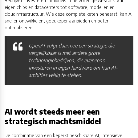
Bedrijven investeren inmiddels in de volledige AI-stack: van
eigen chips en datacenters tot software, modellen en
cloudinfrastructuur. Wie deze complete keten beheerst, kan AI
sneller ontwikkelen, goedkoper aanbieden en beter
optimaliseren.
OpenAI volgt daarmee een strategie die
vergelijkbaar is met andere grote
technologiebedrijven, die eveneens
investeren in eigen hardware om hun AI-
ambities veilig te stellen.
AI wordt steeds meer een
strategisch machtsmiddel
De combinatie van een beperkt beschikbare AI, intensieve