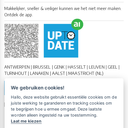
Makkelijker, sneller & veiliger kunnen we het niet meer maken.
Ontdek de app.
ANTWERPEN | BRUSSEL | GENK | HASSELT | LEUVEN | GEEL |
TURNHOUT | LANAKEN | AALST | MAASTRICHT (NL)
We gebruiken cookies!
MAAK EEN AFSPRAAK
Vrijblijvende kennismaking?
Boek
Hallo, deze website gebruikt essentiële cookies om de
een persoonlijke demo.
juiste werking te garanderen en tracking cookies om
🇪🇺 🇧🇪
ESG Compliant
| 🇺🇳
SDG Doelen
te begrijpen hoe u ermee omgaat. Deze laatste
worden alleen ingesteld na uw toestemming.
Laat me kiezen
Maandelijks gratis opleidingen