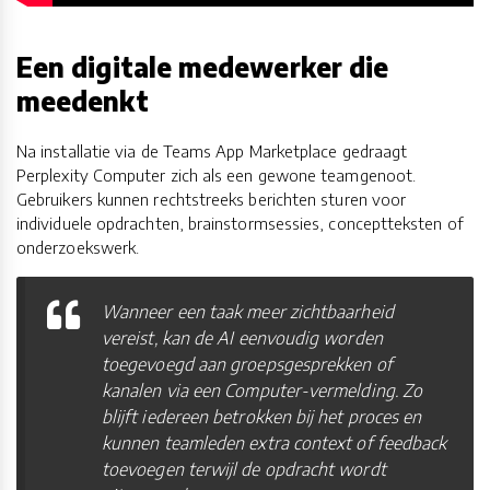
Een digitale medewerker die
meedenkt
Na installatie via de Teams App Marketplace gedraagt
Perplexity Computer zich als een gewone teamgenoot.
Gebruikers kunnen rechtstreeks berichten sturen voor
individuele opdrachten, brainstormsessies, conceptteksten of
onderzoekswerk.
Wanneer een taak meer zichtbaarheid
vereist, kan de AI eenvoudig worden
toegevoegd aan groepsgesprekken of
kanalen via een Computer-vermelding. Zo
blijft iedereen betrokken bij het proces en
kunnen teamleden extra context of feedback
toevoegen terwijl de opdracht wordt