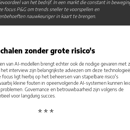
evoordeel van het bedrijf. In een markt die constant in bewegin
eze focus P&G om trends sneller te voorspellen en
nbehoeften nauwkeuriger in kaart te brengen.
halen zonder grote risico's
llen van AI-modellen brengt echter ook de nodige gevaren met z
 het interview zijn belangrijkste adviezen om deze technologie
e focus ligt hierbij op het beheersen van stapelbare risico's
 waarbij kleine fouten in opeenvolgende AI-systemen kunnen lei
e problemen. Governance en betrouwbaarheid zijn volgens de
ieel voor langdurig succes.