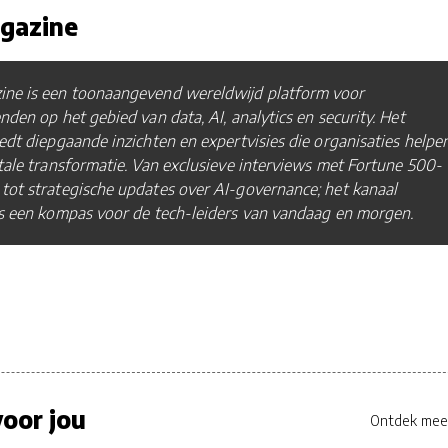
gazine
ne is een toonaangevend wereldwijd platform voor
nden op het gebied van data, AI, analytics en security. Het
edt diepgaande inzichten en expertvisies die organisaties helpe
itale transformatie. Van exclusieve interviews met Fortune 500-
ot strategische updates over AI-governance; het kanaal
ls een kompas voor de tech-leiders van vandaag en morgen.
oor jou
Ontdek mee