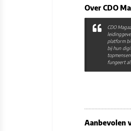
Over CDO Ma
CDO Magazi
leidinggeve
platform bi
bij hun dig
topmensen t
fungeert a
Aanbevolen v