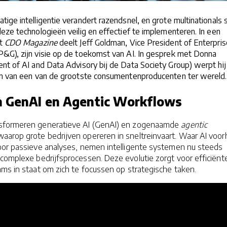
ige intelligentie verandert razendsnel, en grote multinationals 
eze technologieën veilig en effectief te implementeren. In een
et
CDO Magazine
deelt Jeff Goldman, Vice President of Enterpris
P&G), zijn visie op de toekomst van AI. In gesprek met Donna
nt of AI and Data Advisory bij de Data Society Group) werpt hij
en van een van de grootste consumentenproducenten ter wereld.
n GenAI en Agentic Workflows
sformeren generatieve AI (GenAI) en zogenaamde
agentic
aarop grote bedrijven opereren in sneltreinvaart. Waar AI voo
oor passieve analyses, nemen intelligente systemen nu steeds
complexe bedrijfsprocessen. Deze evolutie zorgt voor efficiënt
ms in staat om zich te focussen op strategische taken.