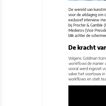
De wereld van kunstmat
voor de uitdaging om d
exclusief interview m
bij Procter & Gamble (
Medeiros (Vice Preside
blik achter de scherm
De kracht va
Volgens Goldman tran
workflows
de manier w
vooral werd ingezet v
vaker het voortouw in 
workflows en stelt tea