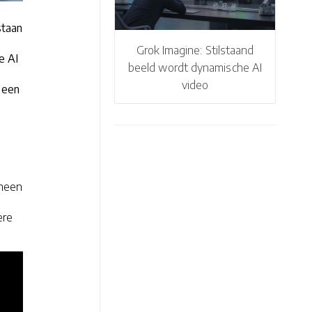
staan
Grok Imagine: Stilstaand
e AI
beeld wordt dynamische AI
video
 een
rheen
ere