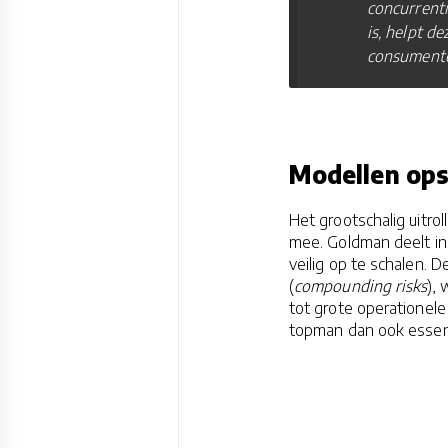
concurrenti
is, helpt d
consumente
Modellen opsc
Het grootschalig uitro
mee. Goldman deelt in
veilig op te schalen. D
(
compounding risks
),
tot grote operationel
topman dan ook essent