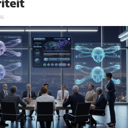
iteit
26