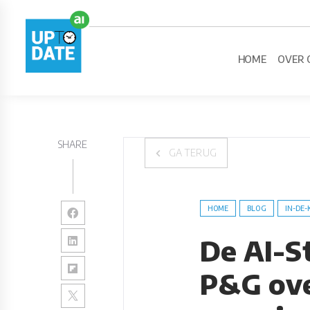
HOME
OVER 
SHARE
GA TERUG
HOME
BLOG
IN-DE-
De AI-S
P&G ove