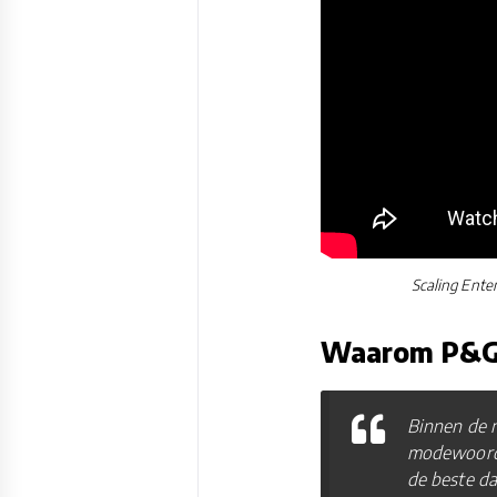
Scaling Ente
Waarom P&G k
Binnen de m
modewoord, 
de beste da