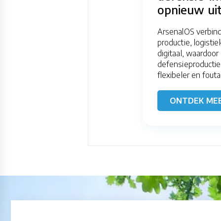
opnieuw uit
ArsenalOS verbin
productie, logisti
digitaal, waardoor
defensieproductie 
flexibeler en fout
ONTDEK ME