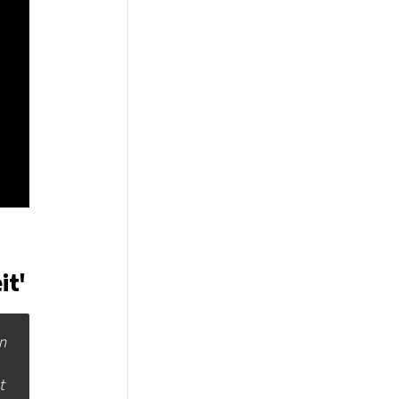
it'
n
t