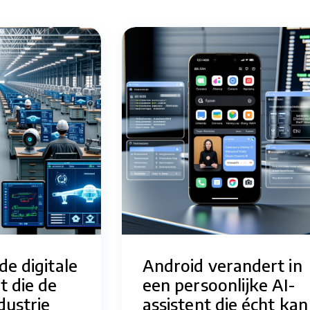
de digitale
Android verandert in
t die de
een persoonlijke AI-
dustrie
assistent die écht kan