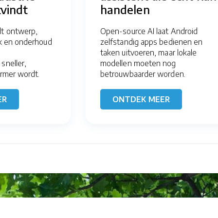
vindt
handelen
dt ontwerp,
Open-source AI laat Android
ek en onderhoud
zelfstandig apps bedienen en
taken uitvoeren, maar lokale
sneller,
modellen moeten nog
armer wordt.
betrouwbaarder worden.
ER
ONTDEK MEER