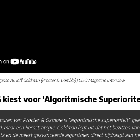
rprise AI: Jeff Goldman (Procter & Gamble) | CDO Magazine Interview
iest voor 'Algoritmische Superiorite
uren van Procter & Gamble is "algoritmische superioriteit" gee
maar een kernstrategie. Goldman legt uit dat het bezitten van
ta en de meest geavanceerde algoritmen direct bijdraagt aan he