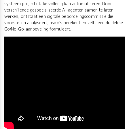
systeem projectintake volledig kan automatiseren. Door
verschillende gespecialiseerde AI-agenten samen te laten
werken, ontstaat een digitale beoordelingscommissie die
voorstellen analyseert, risico's berekent en zelfs een duidelijke
Go/No-Go-aanbeveling formuleert.