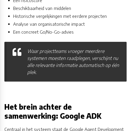
Een risicoscore
Beschikbaarheid van middelen
Historische vergelijkingen met eerdere projecten
Analyse van organisatorische impact
Een concreet Go/No-Go-advies
Waar projectteams vroeger meerdere
systemen moesten raadplegen, verschijnt nu
alle relevante informatie automatisch op één
plek.
Het brein achter de
samenwerking: Google ADK
Centraal in het systeem staat de Google Agent Development