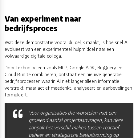
Van experiment naar
bedrijfsproces
Wat deze demonstratie vooral duidelijk maakt, is hoe snel AI
evolueert van een experimenteel hulpmiddel naar een
volwaardige digitale collega.
Door technologieën zoals MCP, Google ADK, BigQuery en
Cloud Run te combineren, ontstaat een nieuwe generatie
bedrijfsprocessen waarin AI niet langer alleen informatie
verstrekt, maar actief meedenkt, analyseert en aanbevelingen
formuleert.
Voor organisaties die worstelen met een
groeiend aantal projectaanvragen, kan deze
aanpak het verschil maken tussen reactief
beheer en strategische besluitvorming op