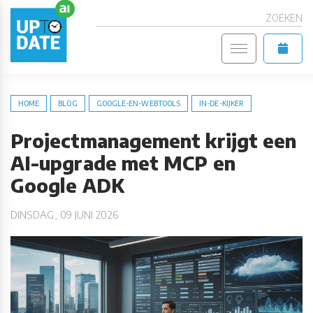
ZOEKEN
HOME
BLOG
GOOGLE-EN-WEBTOOLS
IN-DE-KIJKER
Projectmanagement krijgt een
AI-upgrade met MCP en
Google ADK
DINSDAG, 09 JUNI 2026