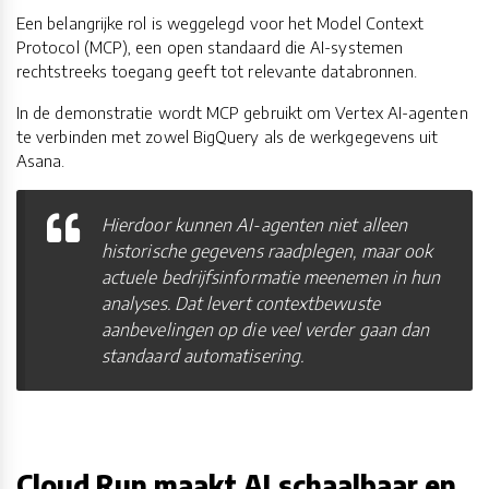
Een belangrijke rol is weggelegd voor het Model Context
Protocol (MCP), een open standaard die AI-systemen
rechtstreeks toegang geeft tot relevante databronnen.
In de demonstratie wordt MCP gebruikt om Vertex AI-agenten
te verbinden met zowel BigQuery als de werkgegevens uit
Asana.
Hierdoor kunnen AI-agenten niet alleen
historische gegevens raadplegen, maar ook
actuele bedrijfsinformatie meenemen in hun
analyses. Dat levert contextbewuste
aanbevelingen op die veel verder gaan dan
standaard automatisering.
Cloud Run maakt AI schaalbaar en