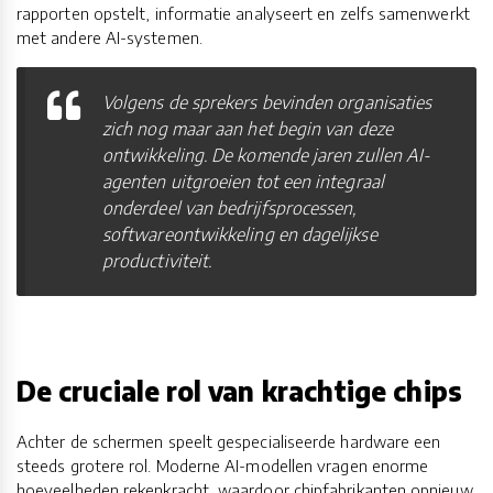
rapporten opstelt, informatie analyseert en zelfs samenwerkt
met andere AI-systemen.
Volgens de sprekers bevinden organisaties
zich nog maar aan het begin van deze
ontwikkeling. De komende jaren zullen AI-
agenten uitgroeien tot een integraal
onderdeel van bedrijfsprocessen,
softwareontwikkeling en dagelijkse
productiviteit.
De cruciale rol van krachtige chips
Achter de schermen speelt gespecialiseerde hardware een
steeds grotere rol. Moderne AI-modellen vragen enorme
hoeveelheden rekenkracht, waardoor chipfabrikanten opnieuw