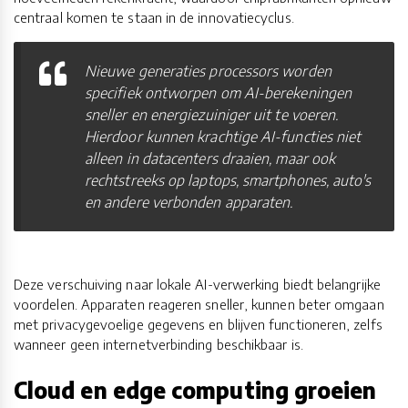
centraal komen te staan in de innovatiecyclus.
Nieuwe generaties processors worden
specifiek ontworpen om AI-berekeningen
sneller en energiezuiniger uit te voeren.
Hierdoor kunnen krachtige AI-functies niet
alleen in datacenters draaien, maar ook
rechtstreeks op laptops, smartphones, auto's
en andere verbonden apparaten.
Deze verschuiving naar lokale AI-verwerking biedt belangrijke
voordelen. Apparaten reageren sneller, kunnen beter omgaan
met privacygevoelige gegevens en blijven functioneren, zelfs
wanneer geen internetverbinding beschikbaar is.
Cloud en edge computing groeien