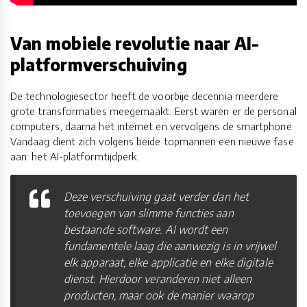
Van mobiele revolutie naar AI-
platformverschuiving
De technologiesector heeft de voorbije decennia meerdere
grote transformaties meegemaakt. Eerst waren er de personal
computers, daarna het internet en vervolgens de smartphone.
Vandaag dient zich volgens beide topmannen een nieuwe fase
aan: het AI-platformtijdperk.
Deze verschuiving gaat verder dan het
toevoegen van slimme functies aan
bestaande software. AI wordt een
fundamentele laag die aanwezig is in vrijwel
elk apparaat, elke applicatie en elke digitale
dienst. Hierdoor veranderen niet alleen
producten, maar ook de manier waarop