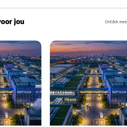
oor jou
Ontdek mee