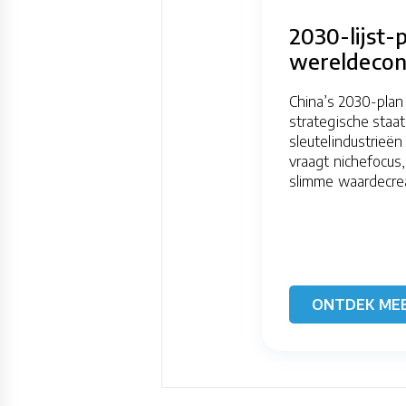
2030-lijst-
wereldeco
China’s 2030-plan
strategische staa
sleutelindustrieën
vraagt nichefocus,
slimme waardecrea
ONTDEK ME