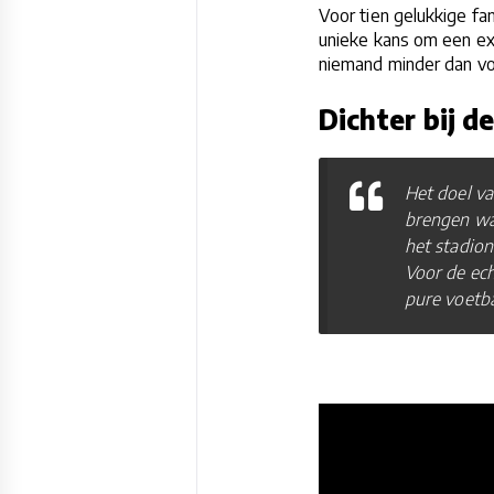
Voor tien gelukkige fa
unieke kans om een exc
niemand minder dan v
Dichter bij d
Het doel va
brengen waa
het stadio
Voor de ech
pure voetba