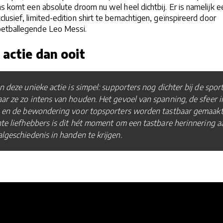
ns komt een absolute droom nu wel heel dichtbij. Er is namelijk e
lusief, limited-edition shirt te bemachtigen, geïnspireerd door
oetballegende Leo Messi.
e actie dan ooit
n deze unieke actie is simpel: supporters nog dichter bij de spor
r ze zo intens van houden. Het gevoel van spanning, de sfeer i
n en de bewondering voor topsporters worden tastbaar gemaakt
te liefhebbers is dit hét moment om een tastbare herinnering a
lgeschiedenis in handen te krijgen.