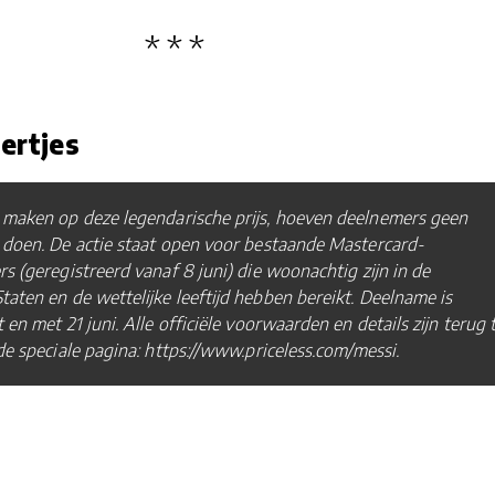
tertjes
 maken op deze legendarische prijs, hoeven deelnemers geen
 doen. De actie staat open voor bestaande Mastercard-
s (geregistreerd vanaf 8 juni) die woonachtig zijn in de
taten en de wettelijke leeftijd hebben bereikt. Deelname is
 en met 21 juni. Alle officiële voorwaarden en details zijn terug 
de speciale pagina: https://www.priceless.com/messi.