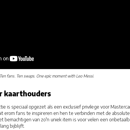
Ten fans. Ten swaps. One epic moment with Leo Messi.
or kaarthouders
ie is speciaal opgezet als een exclusief privilege voor Masterca
it erom fans te inspireren en hen te verbinden met de absolute
et bemachtigen van zo'n uniek item is voor velen een onbetaalb
ang bijblijft.