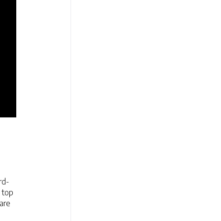
rd-
 top
are