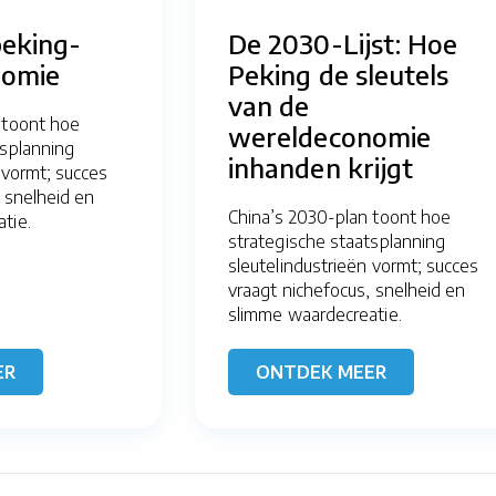
peking-
De 2030-Lijst: Hoe
nomie
Peking de sleutels
van de
 toont hoe
wereldeconomie
tsplanning
inhanden krijgt
 vormt; succes
 snelheid en
China’s 2030-plan toont hoe
tie.
strategische staatsplanning
sleutelindustrieën vormt; succes
vraagt nichefocus, snelheid en
slimme waardecreatie.
ER
ONTDEK MEER