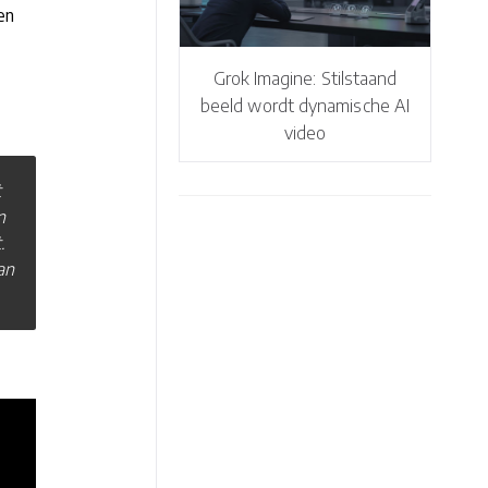
en
Grok Imagine: Stilstaand
beeld wordt dynamische AI
video
t
n
.
an