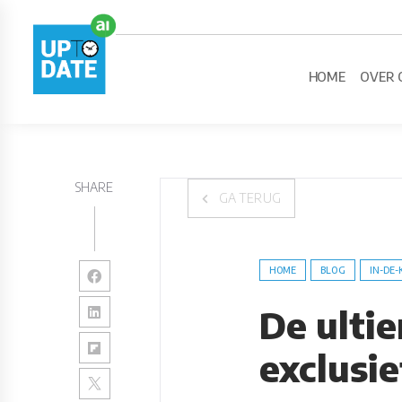
HOME
OVER 
SHARE
GA TERUG
HOME
BLOG
IN-DE-
De ulti
exclusie