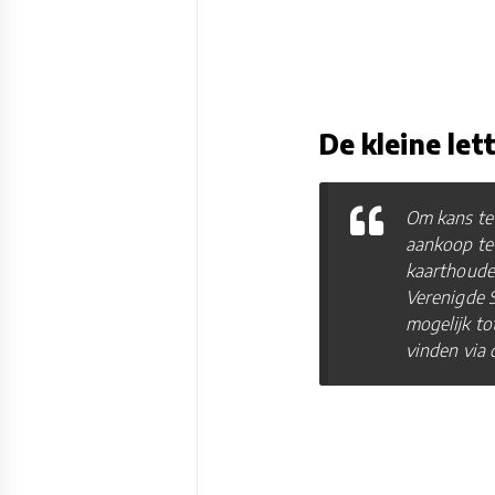
De kleine let
Om kans te
aankoop te
kaarthouder
Verenigde S
mogelijk tot
vinden via 