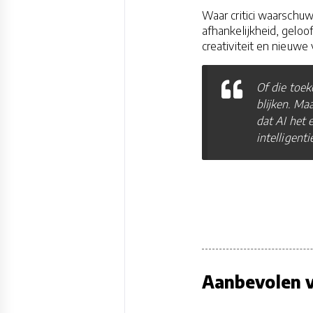
Waar critici waarschu
afhankelijkheid, geloof
creativiteit en nieuwe
Of die toe
blijken. Ma
dat AI het 
intelligent
Aanbevolen v