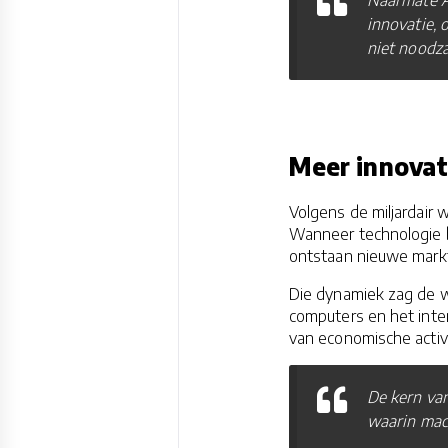
Naarmate A
innovatie, 
niet noodza
Meer innovat
Volgens de miljardair 
Wanneer technologie b
ontstaan nieuwe markt
Die dynamiek zag de we
computers en het inter
van economische activ
De kern van
waarin mac