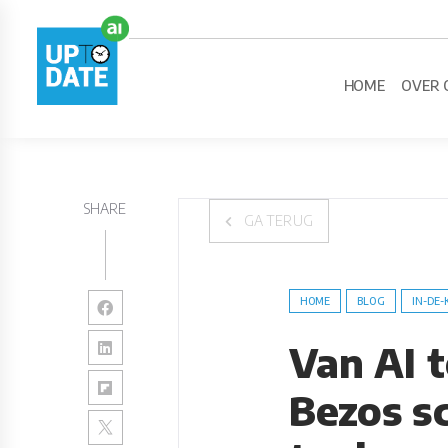
HOME
OVER 
SHARE
GA TERUG
HOME
BLOG
IN-DE-
Van AI 
Bezos sc