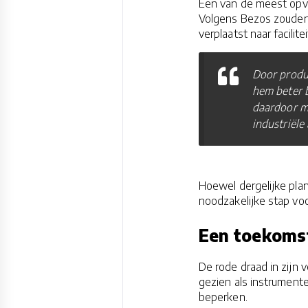
Een van de meest opval
Volgens Bezos zouden 
verplaatst naar facilit
Door produc
hem beter 
daardoor m
industriële 
Hoewel dergelijke plan
noodzakelijke stap voo
Een toekomst
De rode draad in zijn
gezien als instrumente
beperken.