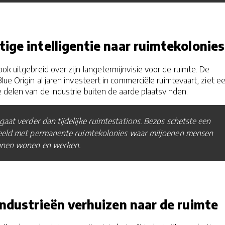
ige intelligentie naar ruimtekolonies
ok uitgebreid over zijn langetermijnvisie voor de ruimte. De
ue Origin al jaren investeert in commerciële ruimtevaart, ziet e
delen van de industrie buiten de aarde plaatsvinden.
gaat verder dan tijdelijke ruimtestations. Bezos schetste een
eld met permanente ruimtekolonies waar miljoenen mensen
nen wonen en werken.
industrieën verhuizen naar de ruimte