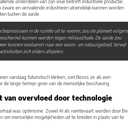
lende onderdelen van zijn visie betreft industriële productie.
zware en vervuilende industrieën uiteindelijk kunnen worden
eiten buiten de aarde.
tieprocessen in de ruimte uit te voeren, zou de planeet volgen
beschermd kunnen worden tegen milieuschade. De aarde zou
eer kunnen evolueren naar een woon- en natuurgebied, terwijl
activiteiten zich elders afspelen.
nen vandaag futuristisch klinken, ziet Bezos ze als een
r de lange termijn groei van de menselijke beschaving.
 van overvloed door technologie
 verhaal was optimisme. Zowel AI als ruimtevaart worden door B
n om menselijke mogelijkheden uit te breiden in plaats van te