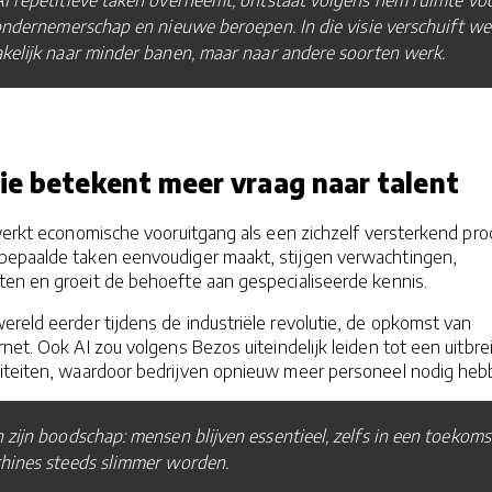
I repetitieve taken overneemt, ontstaat volgens hem ruimte vo
ondernemerschap en nieuwe beroepen. In die visie verschuift we
kelijk naar minder banen, maar naar andere soorten werk.
ie betekent meer vraag naar talent
werkt economische vooruitgang als een zichzelf versterkend pro
epaalde taken eenvoudiger maakt, stijgen verwachtingen,
en en groeit de behoefte aan gespecialiseerde kennis.
reld eerder tijdens de industriële revolutie, de opkomst van
net. Ook AI zou volgens Bezos uiteindelijk leiden tot een uitbre
iteiten, waardoor bedrijven opnieuw meer personeel nodig heb
 zijn boodschap: mensen blijven essentieel, zelfs in een toekoms
hines steeds slimmer worden.