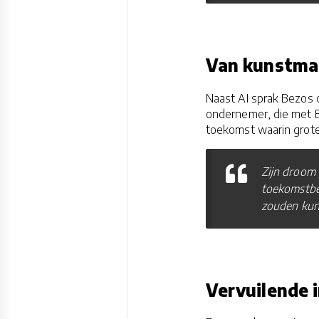
Van kunstmat
Naast AI sprak Bezos o
ondernemer, die met Bl
toekomst waarin grote 
Zijn droom 
toekomstbe
zouden kun
Vervuilende 