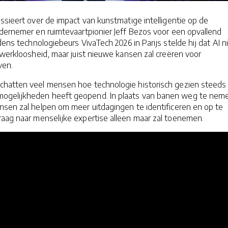
ussieert over de impact van kunstmatige intelligentie op de
ndernemer en ruimtevaartpionier Jeff Bezos voor een opvallend
jdens technologiebeurs VivaTech 2026 in Parijs stelde hij dat AI n
 werkloosheid, maar juist nieuwe kansen zal creëren voor
ven.
hatten veel mensen hoe technologie historisch gezien steeds
ogelijkheden heeft geopend. In plaats van banen weg te nem
nsen zal helpen om meer uitdagingen te identificeren en op te
raag naar menselijke expertise alleen maar zal toenemen.