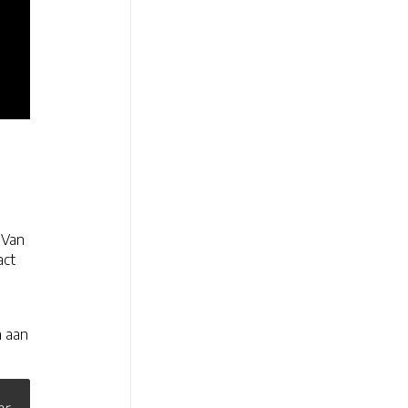
 Van
act
n aan