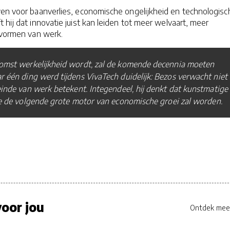
wen voor baanverlies, economische ongelijkheid en technologisc
t hij dat innovatie juist kan leiden tot meer welvaart, meer
 vormen van werk.
komst werkelijkheid wordt, zal de komende decennia moeten
ar één ding werd tijdens VivaTech duidelijk: Bezos verwacht niet
einde van werk betekent. Integendeel, hij denkt dat kunstmatige
ie de volgende grote motor van economische groei zal worden.
oor jou
Ontdek mee