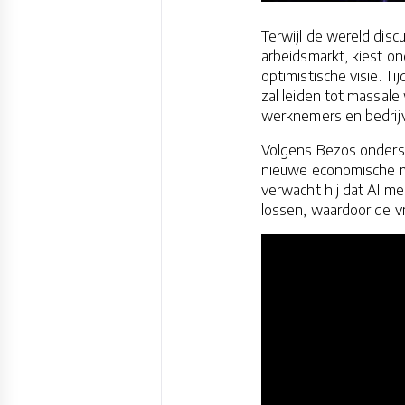
Terwijl de wereld disc
arbeidsmarkt, kiest o
optimistische visie. Ti
zal leiden tot massale
werknemers en bedrij
Volgens Bezos ondersc
nieuwe economische m
verwacht hij dat AI me
lossen, waardoor de v