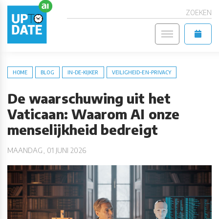
ZOEKEN
HOME
BLOG
IN-DE-KIJKER
VEILIGHEID-EN-PRIVACY
De waarschuwing uit het
Vaticaan: Waarom AI onze
menselijkheid bedreigt
MAANDAG, 01 JUNI 2026