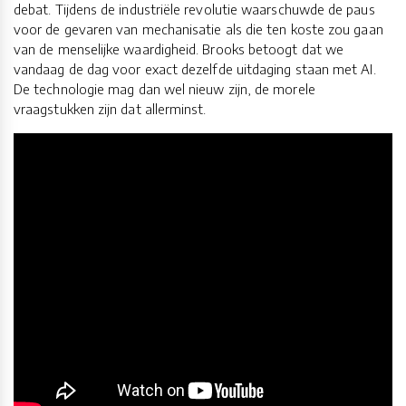
debat. Tijdens de industriële revolutie waarschuwde de paus
voor de gevaren van mechanisatie als die ten koste zou gaan
van de menselijke waardigheid. Brooks betoogt dat we
vandaag de dag voor exact dezelfde uitdaging staan met AI.
De technologie mag dan wel nieuw zijn, de morele
vraagstukken zijn dat allerminst.