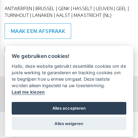
ANTWERPEN | BRUSSEL | GENK | HASSELT | LEUVEN | GEEL |
TURNHOUT | LANAKEN | AALST | MAASTRICHT (NL)
MAAK EEN AFSPRAAK
🇪🇺 🇧🇪
ESG Compliant
| 🇺🇳
SDG Doelen
We gebruiken cookies!
Vrijblijvende kennismaking?
Boek
Hallo, deze website gebruikt essentiële cookies om de
een persoonlijke demo.
juiste werking te garanderen en tracking cookies om
te begrijpen hoe u ermee omgaat. Deze laatste
worden alleen ingesteld na uw toestemming.
Copyright All Rights Reserved © 2015-2026 UP-TO-DATE
Laat me kiezen
WebDesign
Maandelijks gratis opleidingen
voor UP-TO-DATE Klanten:
Privacy & Cookies
Locations
Algemene Voorwaarden
Schrijf je nu in!
Alles accepteren
Alles weigeren