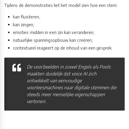
Tijdens de demonstraties liet het model zien hoe een stem:
kan fluisteren;
kan zingen;
emoties midden in een zin kan veranderen;
natuurlijke spanningsopbouw kan creëren;
contextueel reageert op de inhoud van een gesprek.
De voorbeelden in zowel Engels als Pools
maakten duidelijk dat voice AI zich
ontwikkelt van eenvoudige
voorleesmachines naar digitale stemmen die
steeds meer menselijke eigenschappen
vertonen.