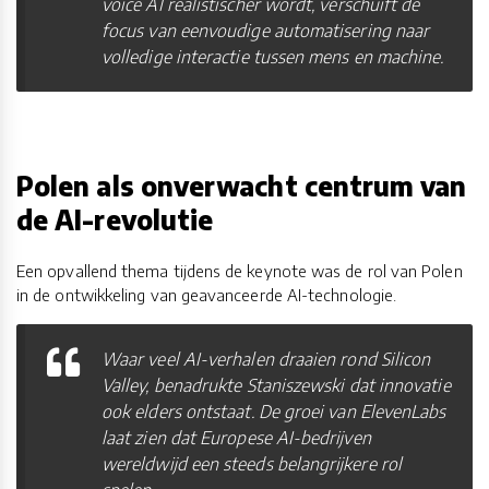
voice AI realistischer wordt, verschuift de
focus van eenvoudige automatisering naar
volledige interactie tussen mens en machine.
Polen als onverwacht centrum van
de AI-revolutie
Een opvallend thema tijdens de keynote was de rol van Polen
in de ontwikkeling van geavanceerde AI-technologie.
Waar veel AI-verhalen draaien rond Silicon
Valley, benadrukte Staniszewski dat innovatie
ook elders ontstaat. De groei van ElevenLabs
laat zien dat Europese AI-bedrijven
wereldwijd een steeds belangrijkere rol