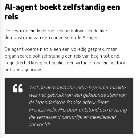
AI-agent boekt zelfstandig een
reis
De keynote eindigde met een indrukwekkende live
demonstratie van een converserende AI-agent.
De agent voerde niet alleen een volledig gesprek, maar
organiseerde ook zelfstandig een reis van begin tot eind.
Tegelijkertijd kreeg het publiek een virtuele rondleiding door
het operagebouw.
Wat de demonstratie extra bijzonder maakte,
was het gebruik van een gekloonde stem van
de legendarische Poolse acteur Piotr
Fronczewski. Hierdoor ontstond een ervaring
die verrassend natuurlijk en meeslepend
aanvoelde.