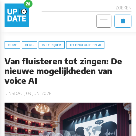
ZOEKEN
HOME
BLOG
IN-DE-KIJKER
TECHNOLOGIE-EN-AI
Van fluisteren tot zingen: De
nieuwe mogelijkheden van
voice AI
DINSDAG, 09 JUNI 2026