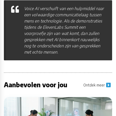
Voice AI verschuift van een hulpmiddel naar
een volwaardige communicatielaag tussen
mens en technologie. Als de demonstraties
tijdens de ElevenLabs Summit een
voorproefje zijn van wat komt, dan zullen
gesprekken met AI binnenkort nauwelijks
nog te onderscheiden zijn van gesprekken
met echte mensen.
Aanbevolen voor jou
Ontdek meer