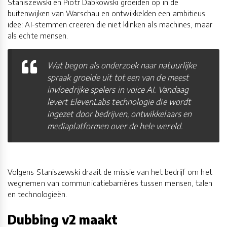
Staniszewski en Piotr Dabkowski groeiden op in de
buitenwijken van Warschau en ontwikkelden een ambitieus
idee: AI-stemmen creëren die niet klinken als machines, maar
als echte mensen.
Wat begon als onderzoek naar natuurlijke
spraak groeide uit tot een van de meest
invloedrijke spelers in voice AI. Vandaag
levert ElevenLabs technologie die wordt
ingezet door bedrijven, ontwikkelaars en
mediaplatformen over de hele wereld.
Volgens Staniszewski draait de missie van het bedrijf om het
wegnemen van communicatiebarrières tussen mensen, talen
en technologieën.
Dubbing v2 maakt