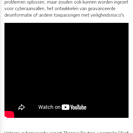
problemen oplossen, maar zouden ook kunnen worden ingezet
voor cyberaanvallen, het ontwikkelen van geavanceerde
desinformatie of andere toepassingen met veiligheidsrisico's.
Volgens cybersecurity-expert Theresa Payton, voormalig Chief