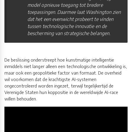
model opnieuw toegang tot bredere
toepassingen. Daarmee laat Washington zien
dat het een evenwicht probeert te vinden
tussen technologische innovatie en de
bescherming van strategische belangen.
De beslissing onderstreept hoe kunstmatige intelligentie
inmiddels niet langer alleen een technologische ontwikkeling is,
maar ook een geopolitieke factor van formaat. De overheid
wil voorkomen dat de krachtigste AI-systemen
ongecontroleerd worden ingezet, terwijl tegelijkertijd de
Verenigde Staten hun koppositie in de wereldwijde AI-race
willen behouden.