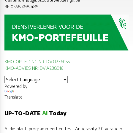
klantendienst@uptodatewebdesign.be
BE 0568.498.489
KMO-OPLEIDING NR: DV.O236055
KMO-ADVIES NR: DV.A238916
Powered by
Translate
UP-TO-DATE
AI
Today
AI die plant, programmeert én test: Antigravity 2.0 verandert