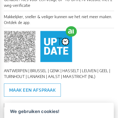
weg-verificatie
Makkelijker, sneller & veiliger kunnen we het niet meer maken.
Ontdek de app.
ANTWERPEN | BRUSSEL | GENK | HASSELT | LEUVEN | GEEL |
TURNHOUT | LANAKEN | AALST | MAASTRICHT (NL)
MAAK EEN AFSPRAAK
🇪🇺 🇧🇪
ESG Compliant
| 🇺🇳
SDG Doelen
We gebruiken cookies!
Vrijblijvende kennismaking?
Boek