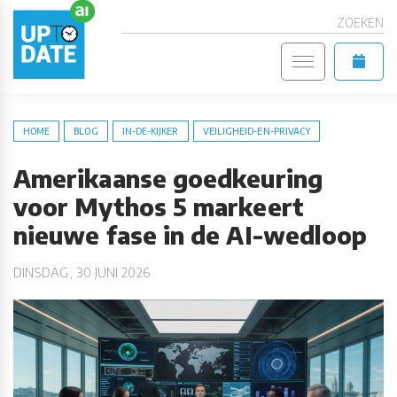
ZOEKEN
HOME
BLOG
IN-DE-KIJKER
VEILIGHEID-EN-PRIVACY
Amerikaanse goedkeuring
voor Mythos 5 markeert
nieuwe fase in de AI-wedloop
DINSDAG, 30 JUNI 2026