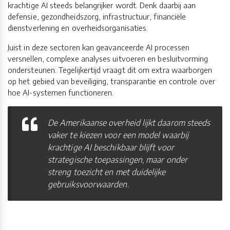
krachtige AI steeds belangrijker wordt. Denk daarbij aan
defensie, gezondheidszorg, infrastructuur, financiële
dienstverlening en overheidsorganisaties.
Juist in deze sectoren kan geavanceerde AI processen
versnellen, complexe analyses uitvoeren en besluitvorming
ondersteunen. Tegelijkertijd vraagt dit om extra waarborgen
op het gebied van beveiliging, transparantie en controle over
hoe AI-systemen functioneren.
De Amerikaanse overheid lijkt daarom steeds
vaker te kiezen voor een model waarbij
krachtige AI beschikbaar blijft voor
strategische toepassingen, maar onder
streng toezicht en met duidelijke
gebruiksvoorwaarden.