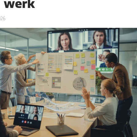
n werk
026