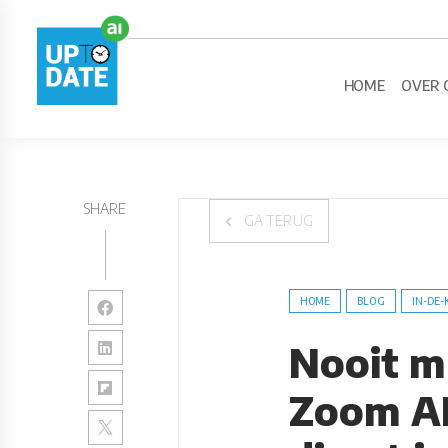
HOME
OVER 
SHARE
GA TERUG
HOME
BLOG
IN-DE-
Nooit m
Zoom AI