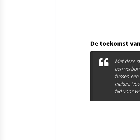
De toekomst va
Met deze st
een verbond
tussen een 
maken. Voo
tijd voor w