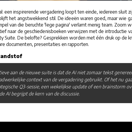
: een inspirerende vergadering loopt ten einde, iedereen sluit zi
blijft het angstwekkend stil. De ideeën waren goed, maar wie g
pel van die beruchte 'lege pagina' verlamt menig team. Zoom wi
tief naar de geschiedenisboeken verwijzen met de introductie v
ty Suite. De belofte? Gesprekken worden met één druk op de k
re documenten, presentaties en rapporten.
randstof
ieve aan de nieuwe suite is dat de AI niet zomaar tekst genereer
dwerkelijke context van de vergadering gebruikt. Of het nu gaa
tegische Q3-sessie, een wekelijkse update of een brainstorm ov
de AI begrijpt de kern van de discussie.