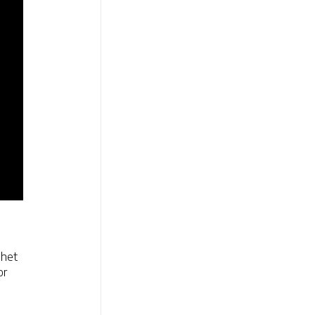
 het
or