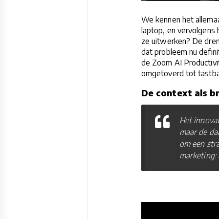
We kennen het allemaal
laptop, en vervolgens 
ze uitwerken? De drem
dat probleem nu defini
de Zoom AI Productivi
omgetoverd tot tastba
De context als b
Het innovat
maar de daa
om een stra
marketing: 