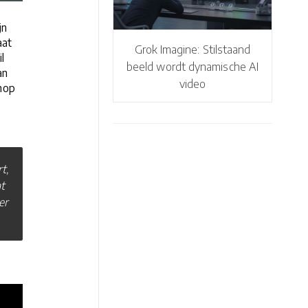
jn
aat
Grok Imagine: Stilstaand
l
beeld wordt dynamische AI
an
video
nop
t,
t
er