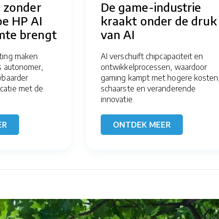
e zonder
De game-industrie
oe HP AI
kraakt onder de druk
mte brengt
van AI
ting maken
AI verschuift chipcapaciteit en
s autonomer,
ontwikkelprocessen, waardoor
wbaarder
gaming kampt met hogere kosten
atie met de
schaarste en veranderende
innovatie.
ER
ONTDEK MEER