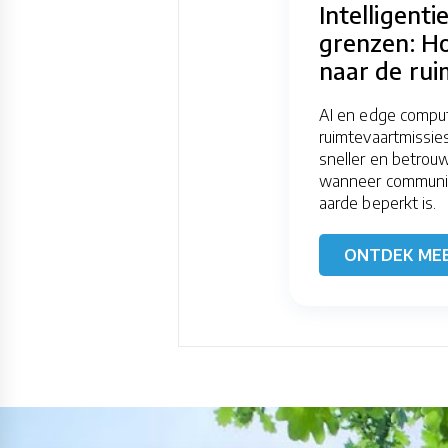
Intelligenti
grenzen: H
naar de rui
AI en edge compu
ruimtevaartmissie
sneller en betrou
wanneer communic
aarde beperkt is.
ONTDEK ME