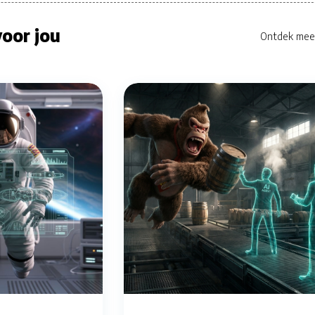
oor jou
Ontdek mee