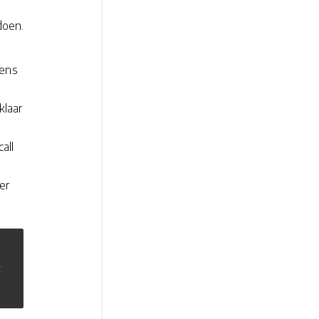
doen.
dens
klaar
all
er