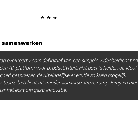
n samenwerken
ap evolueert Zoom definitief van een simpele videobeldienst na
en AI-platform voor productiviteit. Het doel is helder: de kloof
goed gesprek en de uiteindelijke executie zo klein mogelijk
r teams betekent dit minder administratieve rompslomp en mee
aar het écht om gaat: innovatie.