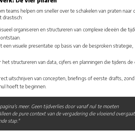
erk: De vier pilaren
om teams helpen om sneller over te schakelen van praten naar 
 drastisch:
isueel organiseren en structureren van complexe ideeën die tij
 ontstaan.
t een visuele presentatie op basis van de besproken strategie, 
 het structureren van data, cijfers en planningen die tijdens de c
rect uitschrijven van concepten, briefings of eerste drafts, zond
nul hoeft te beginnen.
pagina's meer. Geen tijdverlies door vanaf nul te moeten
lleen de pure context van de vergadering die vloeiend overgaat
nde stap."