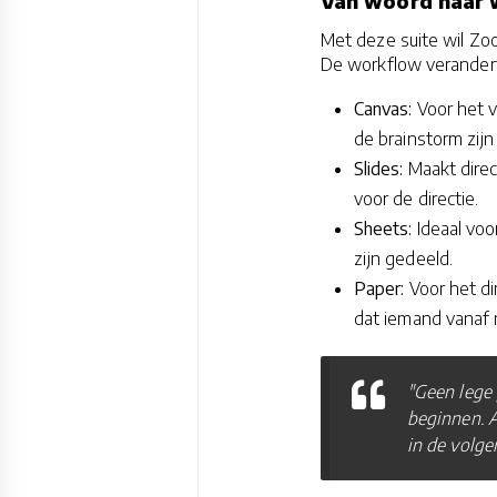
Van woord naar w
Met deze suite wil Zo
De workflow verandert
Canvas:
Voor het v
de brainstorm zijn
Slides:
Maakt direc
voor de directie.
Sheets:
Ideaal voor
zijn gedeeld.
Paper:
Voor het di
dat iemand vanaf 
"Geen lege 
beginnen. A
in de volge