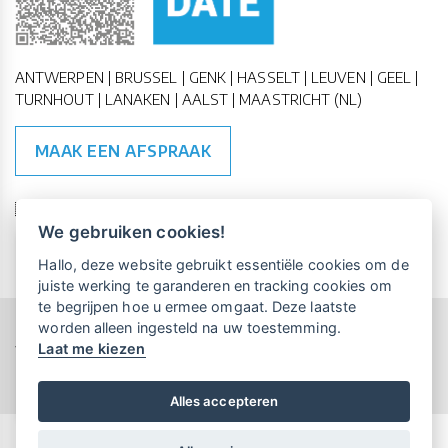
ANTWERPEN | BRUSSEL | GENK | HASSELT | LEUVEN | GEEL |
TURNHOUT | LANAKEN | AALST | MAASTRICHT (NL)
MAAK EEN AFSPRAAK
🇪🇺 🇧🇪
ESG Compliant
| 🇺🇳
SDG Doelen
We gebruiken cookies!
Vrijblijvende kennismaking?
Boek
Hallo, deze website gebruikt essentiële cookies om de
een persoonlijke demo.
juiste werking te garanderen en tracking cookies om
te begrijpen hoe u ermee omgaat. Deze laatste
worden alleen ingesteld na uw toestemming.
Copyright All Rights Reserved © 2015-2026 UP-TO-DATE
Laat me kiezen
WebDesign
Maandelijks gratis opleidingen
voor UP-TO-DATE Klanten:
Privacy & Cookies
Locations
Algemene Voorwaarden
Schrijf je nu in!
Alles accepteren