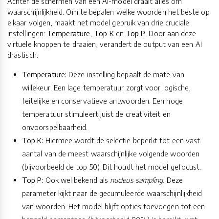
Achter de schermen van een AI-model draait alles om
waarschijnlijkheid. Om te bepalen welke woorden het beste op
elkaar volgen, maakt het model gebruik van drie cruciale
instellingen:
Temperature
,
Top K
en
Top P
. Door aan deze
virtuele knoppen te draaien, verandert de output van een AI
drastisch:
Temperature:
Deze instelling bepaalt de mate van
willekeur. Een lage temperatuur zorgt voor logische,
feitelijke en conservatieve antwoorden. Een hoge
temperatuur stimuleert juist de creativiteit en
onvoorspelbaarheid.
Top K:
Hiermee wordt de selectie beperkt tot een vast
aantal van de meest waarschijnlijke volgende woorden
(bijvoorbeeld de top 50). Dit houdt het model gefocust.
Top P:
Ook wel bekend als
nucleus sampling
. Deze
parameter kijkt naar de gecumuleerde waarschijnlijkheid
van woorden. Het model blijft opties toevoegen tot een