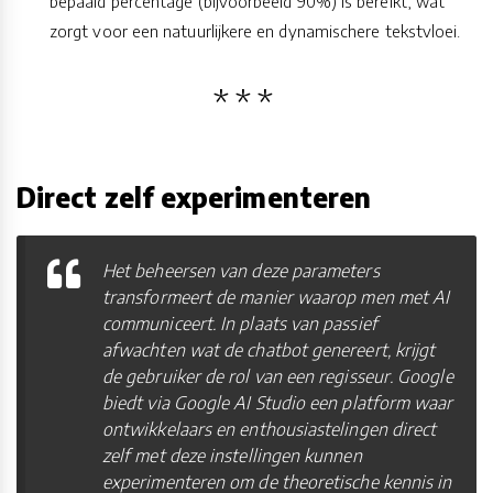
bepaald percentage (bijvoorbeeld 90%) is bereikt, wat
zorgt voor een natuurlijkere en dynamischere tekstvloei.
Direct zelf experimenteren
Het beheersen van deze parameters
transformeert de manier waarop men met AI
communiceert. In plaats van passief
afwachten wat de chatbot genereert, krijgt
de gebruiker de rol van een regisseur. Google
biedt via Google AI Studio een platform waar
ontwikkelaars en enthousiastelingen direct
zelf met deze instellingen kunnen
experimenteren om de theoretische kennis in