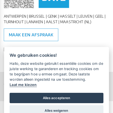
ANTWERPEN | BRUSSEL | GENK | HASSELT | LEUVEN | GEEL |
TURNHOUT | LANAKEN | AALST | MAASTRICHT (NL)
MAAK EEN AFSPRAAK
🇪🇺 🇧🇪
ESG Compliant
| 🇺🇳
SDG Doelen
We gebruiken cookies!
Vrijblijvende kennismaking?
Boek
Hallo, deze website gebruikt essentiële cookies om de
een persoonlijke demo.
juiste werking te garanderen en tracking cookies om
te begrijpen hoe u ermee omgaat. Deze laatste
worden alleen ingesteld na uw toestemming.
Copyright All Rights Reserved © 2015-2026 UP-TO-DATE
Laat me kiezen
WebDesign
Maandelijks gratis opleidingen
voor UP-TO-DATE Klanten:
Privacy & Cookies
Locations
Algemene Voorwaarden
Schrijf je nu in!
Alles accepteren
Alles weigeren