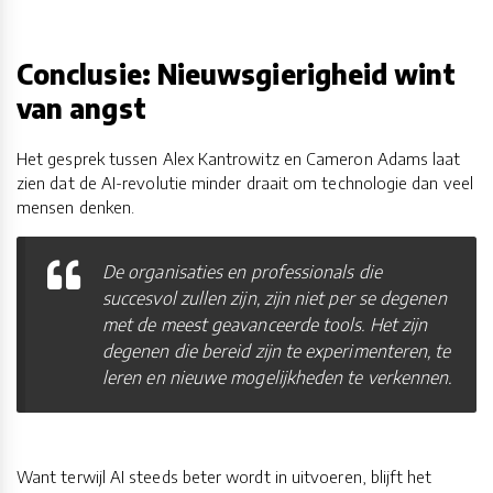
Conclusie: Nieuwsgierigheid wint
van angst
Het gesprek tussen Alex Kantrowitz en Cameron Adams laat
zien dat de AI-revolutie minder draait om technologie dan veel
mensen denken.
De organisaties en professionals die
succesvol zullen zijn, zijn niet per se degenen
met de meest geavanceerde tools. Het zijn
degenen die bereid zijn te experimenteren, te
leren en nieuwe mogelijkheden te verkennen.
Want terwijl AI steeds beter wordt in uitvoeren, blijft het