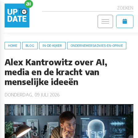
ZOEKEN
HOME
BLOG
IN-DE-KIJKER
ONDERNEMERSADVIES-EN-OPINIE
Alex Kantrowitz over AI,
media en de kracht van
menselijke ideeën
DONDERDAG, 09 JULI 2026