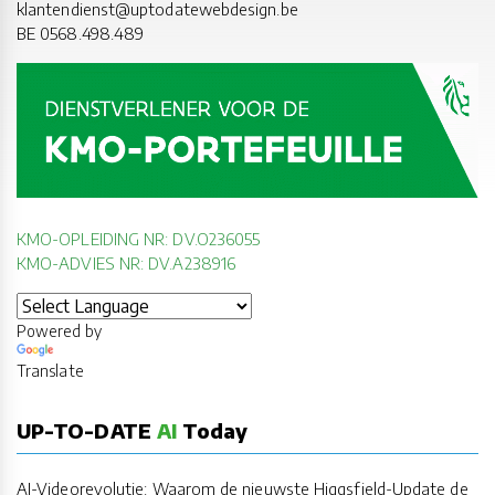
klantendienst@uptodatewebdesign.be
BE 0568.498.489
KMO-OPLEIDING NR: DV.O236055
KMO-ADVIES NR: DV.A238916
Powered by
Translate
UP-TO-DATE
AI
Today
AI-Videorevolutie: Waarom de nieuwste Higgsfield-Update de