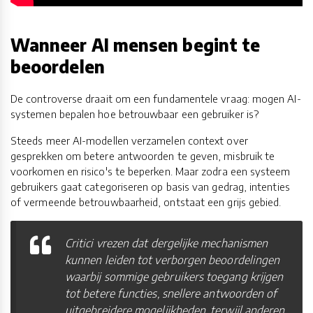
Wanneer AI mensen begint te
beoordelen
De controverse draait om een fundamentele vraag: mogen AI-
systemen bepalen hoe betrouwbaar een gebruiker is?
Steeds meer AI-modellen verzamelen context over
gesprekken om betere antwoorden te geven, misbruik te
voorkomen en risico's te beperken. Maar zodra een systeem
gebruikers gaat categoriseren op basis van gedrag, intenties
of vermeende betrouwbaarheid, ontstaat een grijs gebied.
Critici vrezen dat dergelijke mechanismen
kunnen leiden tot verborgen beoordelingen
waarbij sommige gebruikers toegang krijgen
tot betere functies, snellere antwoorden of
uitgebreidere mogelijkheden, terwijl anderen