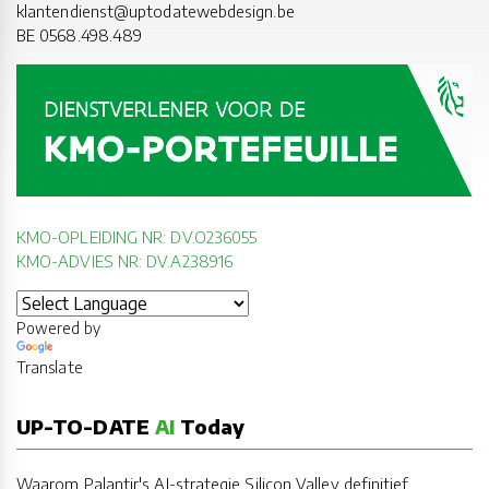
klantendienst@uptodatewebdesign.be
BE 0568.498.489
KMO-OPLEIDING NR: DV.O236055
KMO-ADVIES NR: DV.A238916
Powered by
Translate
UP-TO-DATE
AI
Today
Waarom Palantir's AI-strategie Silicon Valley definitief