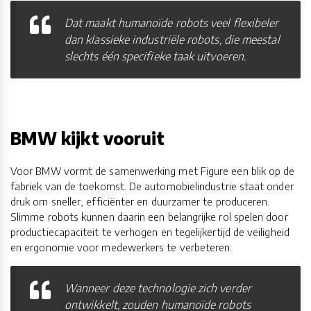
Dat maakt humanoïde robots veel flexibeler
dan klassieke industriële robots, die meestal
slechts één specifieke taak uitvoeren.
BMW kijkt vooruit
Voor BMW vormt de samenwerking met Figure een blik op de
fabriek van de toekomst. De automobielindustrie staat onder
druk om sneller, efficiënter en duurzamer te produceren.
Slimme robots kunnen daarin een belangrijke rol spelen door
productiecapaciteit te verhogen en tegelijkertijd de veiligheid
en ergonomie voor medewerkers te verbeteren.
Wanneer deze technologie zich verder
ontwikkelt, zouden humanoïde robots