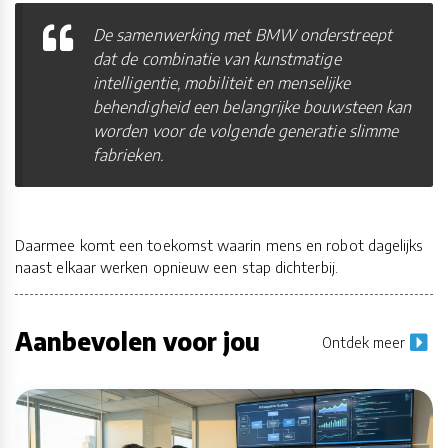
De samenwerking met BMW onderstreept
dat de combinatie van kunstmatige
intelligentie, mobiliteit en menselijke
behendigheid een belangrijke bouwsteen kan
worden voor de volgende generatie slimme
fabrieken.
Daarmee komt een toekomst waarin mens en robot dagelijks
naast elkaar werken opnieuw een stap dichterbij.
Aanbevolen voor jou
Ontdek meer