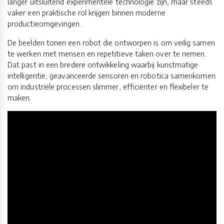
langer uitsluitend experimentele technologie zijn, maar steeds
vaker een praktische rol krijgen binnen moderne
productieomgevingen.
De beelden tonen een robot die ontworpen is om veilig samen
te werken met mensen en repetitieve taken over te nemen.
Dat past in een bredere ontwikkeling waarbij kunstmatige
intelligentie, geavanceerde sensoren en robotica samenkomen
om industriële processen slimmer, efficiënter en flexibeler te
maken.