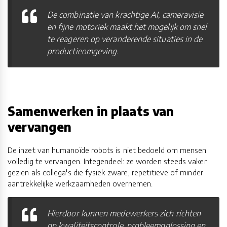
De combinatie van krachtige AI, cameravisie
en fijne motoriek maakt het mogelijk om snel
te reageren op veranderende situaties in de
productieomgeving.
Samenwerken in plaats van
vervangen
De inzet van humanoïde robots is niet bedoeld om mensen
volledig te vervangen. Integendeel: ze worden steeds vaker
gezien als collega's die fysiek zware, repetitieve of minder
aantrekkelijke werkzaamheden overnemen.
Hierdoor kunnen medewerkers zich richten
op kwaliteitscontrole, probleemoplossing en