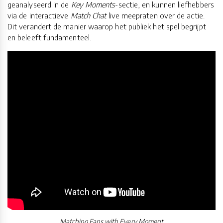
geanalyseerd in de
Key Moments
-sectie, en kunnen liefhebbers
via de interactieve
Match Chat
live meepraten over de actie.
Dit verandert de manier waarop het publiek het spel begrijpt
en beleeft fundamenteel.
Matching Fans with Every Moment