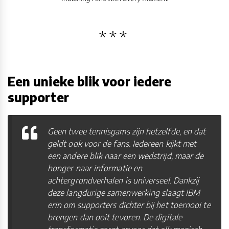
Een unieke blik voor iedere
supporter
Geen twee tennisgams zijn hetzelfde, en dat
geldt ook voor de fans. Iedereen kijkt met
een andere blik naar een wedstrijd, maar de
honger naar informatie en
achtergrondverhalen is universeel. Dankzij
deze langdurige samenwerking slaagt IBM
erin om supporters dichter bij het toernooi te
brengen dan ooit tevoren. De digitale