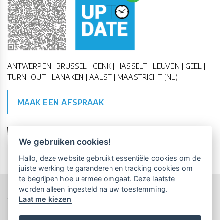
ANTWERPEN | BRUSSEL | GENK | HASSELT | LEUVEN | GEEL |
TURNHOUT | LANAKEN | AALST | MAASTRICHT (NL)
MAAK EEN AFSPRAAK
🇪🇺 🇧🇪
ESG Compliant
| 🇺🇳
SDG Doelen
We gebruiken cookies!
Vrijblijvende kennismaking?
Boek
Hallo, deze website gebruikt essentiële cookies om de
een persoonlijke demo.
juiste werking te garanderen en tracking cookies om
te begrijpen hoe u ermee omgaat. Deze laatste
worden alleen ingesteld na uw toestemming.
Copyright All Rights Reserved © 2015-2026 UP-TO-DATE
Laat me kiezen
Maandelijks gratis opleidingen
WebDesign
voor UP-TO-DATE Klanten:
Privacy & Cookies
Locations
Algemene Voorwaarden