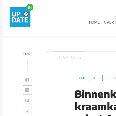
HOME
OVER 
SHARE
GA TERUG
HOME
BLOG
IN-DE-
Binnenk
kraamk