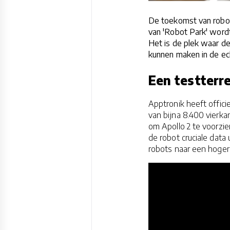
De toekomst van roboti
van 'Robot Park' word
Het is de plek waar de
kunnen maken in de ec
Een testterr
Apptronik heeft offic
van bijna 8.400 vierka
om Apollo 2 te voorzien
de robot cruciale data
robots naar een hoger n