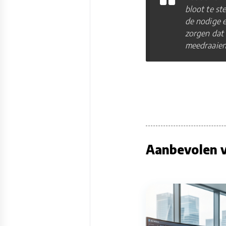
bloot te st
de nodige e
zorgen dat 
meedraaien 
Aanbevolen v