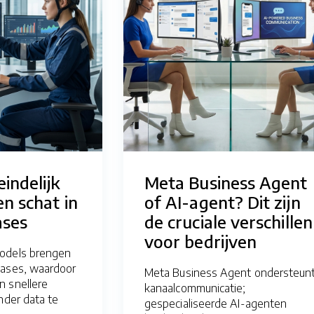
eindelijk
Meta Business Agent
n schat in
of AI-agent? Dit zijn
ases
de cruciale verschillen
voor bedrijven
odels brengen
bases, waardoor
Meta Business Agent ondersteun
 snellere
kanaalcommunicatie;
nder data te
gespecialiseerde AI-agenten