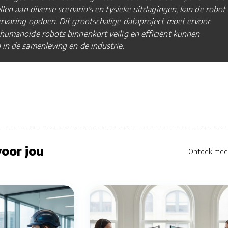
ellen aan diverse scenario's en fysieke uitdagingen, kan de robot
rvaring opdoen. Dit grootschalige dataproject moet ervoor
humanoïde robots binnenkort veilig en efficiënt kunnen
in de samenleving en de industrie.
oor jou
Ontdek mee