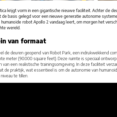
ca krijgt vorm in een gigantische nieuwe faciliteit. Achter de de
t de basis gelegd voor een nieuwe generatie autonome systeme
 humanoïde robot Apollo 2 vandaag leert, om morgen het verschi
hte wereld.
ein van formaat
ieel de deuren geopend van Robot Park, een indrukwekkend co
nte meter (90.000 square feet). Deze ruimte is speciaal ontwor
 van een realistische trainingsomgeving. In deze faciliteit verz
 uit de praktijk, wat essentieel is om de autonomie van humanoï
iveau te tillen.