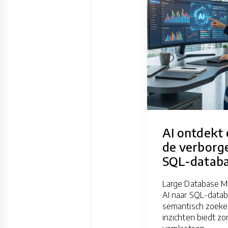
AI ontdekt 
de verborge
SQL-datab
Large Database M
AI naar SQL-data
semantisch zoeken
inzichten biedt zo