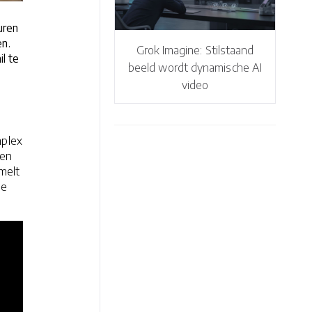
uren
n.
Grok Imagine: Stilstaand
l te
beeld wordt dynamische AI
video
mplex
pen
amelt
de