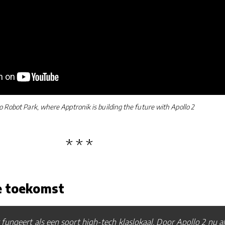
 Robot Park, where Apptronik is building the future with Apollo 2
e toekomst
fungeert als een soort high-tech klaslokaal. Door Apollo 2 nu al