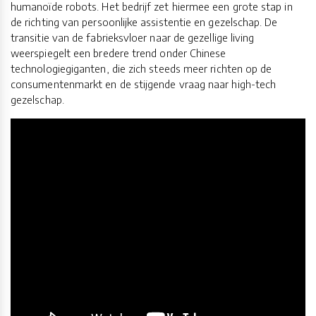
humanoïde robots. Het bedrijf zet hiermee een grote stap in
de richting van persoonlijke assistentie en gezelschap. De
transitie van de fabrieksvloer naar de gezellige living
weerspiegelt een bredere trend onder Chinese
technologiegiganten, die zich steeds meer richten op de
consumentenmarkt en de stijgende vraag naar high-tech
gezelschap.