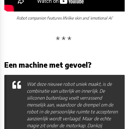
Robot companion features lifelike skin and ‘emotional AI’
Een machine met gevoel?
Wat deze nieuwe robot uniek maakt, is de
combinatie van uiterlijk en innerlijk. De
siliconen buitenlaag voelt verrassend
menselijk aan, waardoor de drempel om de
robot in de persoonlijke ruimte te accepteren
aanzienlijk wordt verlaagd. Maar de echte
magie zit onder de motorkap. Dankzij