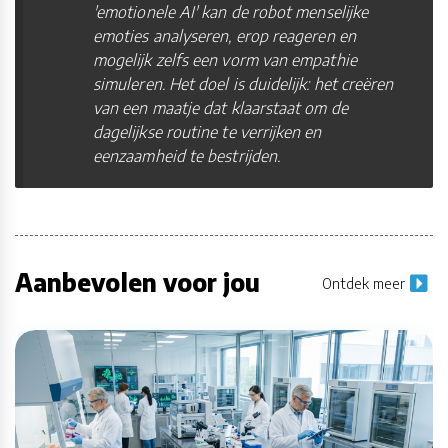
'emotionele AI' kan de robot menselijke
emoties analyseren, erop reageren en
mogelijk zelfs een vorm van empathie
simuleren. Het doel is duidelijk: het creëren
van een maatje dat klaarstaat om de
dagelijkse routine te verrijken en
eenzaamheid te bestrijden.
Aanbevolen voor jou
Ontdek meer