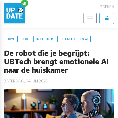
ZOEKEN
HOME
BLOG
IN-DE-KIJKER
TECHNOLOGIE-EN-AI
De robot die je begrijpt:
UBTech brengt emotionele AI
naar de huiskamer
ZATERDAG, 04 JULI 2026