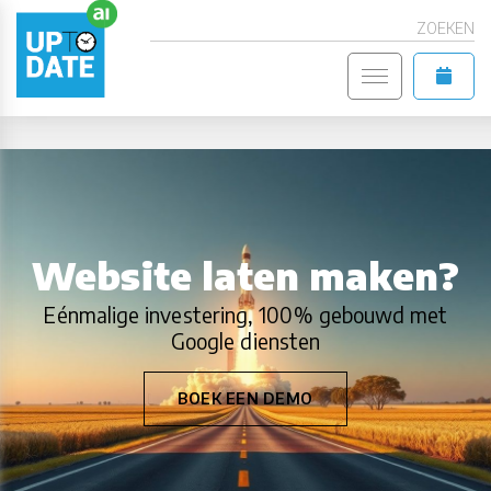
ZOEKEN
Website laten maken?
Eénmalige investering, 100% gebouwd met
Google diensten
BOEK EEN DEMO