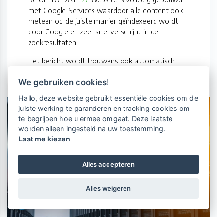
met Google Services waardoor alle content ook
meteen op de juiste manier geïndexeerd wordt
door Google en zeer snel verschijnt in de
zoekresultaten.
Het bericht wordt trouwens ook automatisch
doorgeplaatst naar Google Business.
We gebruiken cookies!
Vrijblijvende kennismaking?
Boek
Hallo, deze website gebruikt essentiële cookies om de
een persoonlijke demo.
juiste werking te garanderen en tracking cookies om
te begrijpen hoe u ermee omgaat. Deze laatste
worden alleen ingesteld na uw toestemming.
Laat me kiezen
Maandelijks gratis opleidingen
voor UP-TO-DATE Klanten:
Schrijf je nu in!
Alles accepteren
Alles weigeren