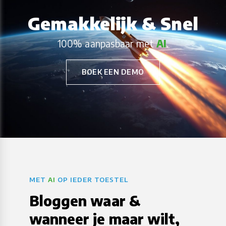
Gemakkelijk & Snel
100% aanpasbaar met
AI
.
BOEK EEN DEMO
MET
AI
OP IEDER TOESTEL
Bloggen waar &
wanneer je maar wilt,