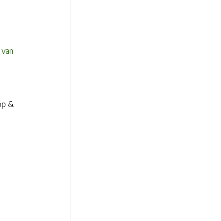
 van
hop &
e