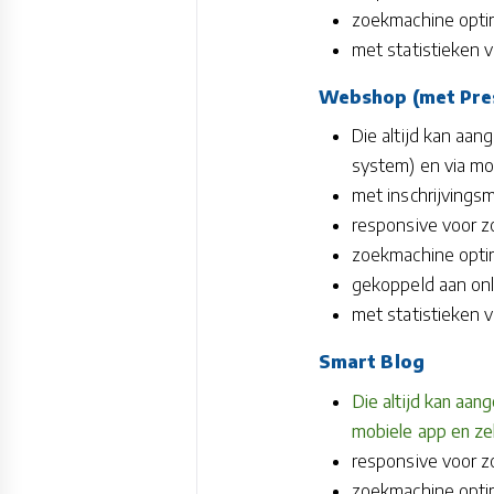
zoekmachine optim
met statistieken 
Webshop (met Pre
Die altijd kan aa
system) en via mo
met inschrijvings
responsive voor z
zoekmachine optim
gekoppeld aan onl
met statistieken v
Smart Blog
Die altijd kan aa
mobiele app en zel
responsive voor z
zoekmachine optim