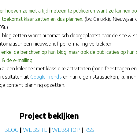
r hoeven ze niet altijd meteen te publiceren want ze kunnen o
e toekomst klaar zetten en dus plannen.
(bv. Gelukkig Nieuwjaar 
05u)
e blog zetten wordt automatisch doorgeplaatst naar de site & so
utomatisch een nieuwsbrief per e-mailing vertrekken.
 enkel de berichten op hun blog, maar ook de publicaties op hun s
 & de e-mailing.
a. een kalender met klassieke activiteiten (rond feestdagen en 
resultaten uit
Google Trends
en hun eigen statistieken, kunnen
dige content planning opzetten.
Project bekijken
BLOG
|
WEBSITE
|
WEBSHOP
|
RSS