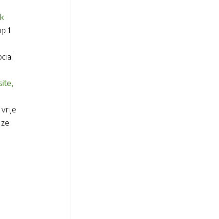
ok
op 1
cial
ite,
vrije
 ze