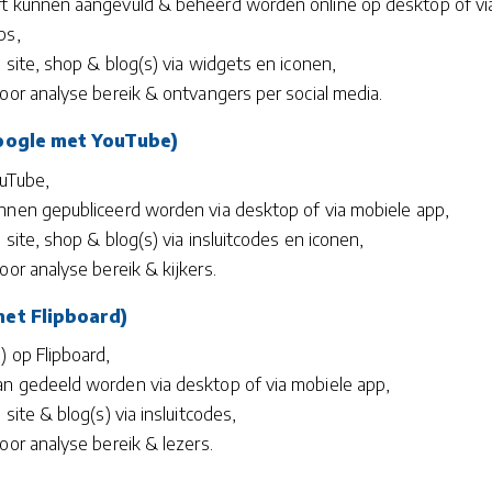
t kunnen aangevuld & beheerd worden online op desktop of vi
ps,
 site, shop & blog(s) via widgets en iconen,
voor analyse bereik & ontvangers per social media.
Google met YouTube)
ouTube,
nnen gepubliceerd worden via desktop of via mobiele app,
 site, shop & blog(s) via insluitcodes en iconen,
oor analyse bereik & kijkers.
met Flipboard)
) op Flipboard,
n gedeeld worden via desktop of via mobiele app,
 site & blog(s) via insluitcodes,
oor analyse bereik & lezers.