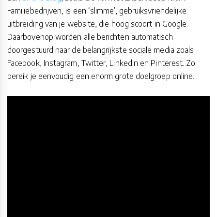
Familiebedrijven, is een ‘slimme’, gebruiksvriendelijke
uitbreiding van je website, die hoog scoort in Google.
Daarbovenop worden alle berichten automatisch
doorgestuurd naar de belangrijkste sociale media zoals
Facebook, Instagram, Twitter, LinkedIn en Pinterest. Zo
bereik je eenvoudig een enorm grote doelgroep online.