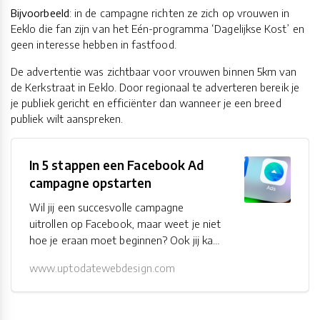
Bijvoorbeeld
: in de campagne richten ze zich op vrouwen in
Eeklo die fan zijn van het Eén-programma ‘Dagelijkse Kost’ en
geen interesse hebben in fastfood.
De advertentie was zichtbaar voor vrouwen binnen 5km van
de Kerkstraat in Eeklo. Door regionaal te adverteren bereik je
je publiek gericht en efficiënter dan wanneer je een breed
publiek wilt aanspreken.
In 5 stappen een Facebook Ad
campagne opstarten
Wil jij een succesvolle campagne
uitrollen op Facebook, maar weet je niet
hoe je eraan moet beginnen? Ook jij kan
in no time een advertentie plaatsen op
www.uptodatewebdesign.com
Facebook. In deze 5 eenvoudige stappen
maak jij al jouw advertentiedromen
waar.