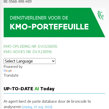
BE 0568.498.489
KMO-OPLEIDING NR: DV.O236055
KMO-ADVIES NR: DV.A238916
Powered by
Translate
UP-TO-DATE
AI
Today
AI-agent kiest de juiste database door de broncode te
analyseren
(vrijdag, 07 aug. 2026)