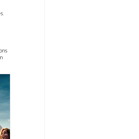
s.
ions
an