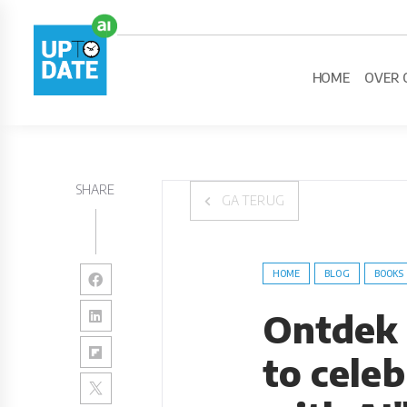
HOME
OVER 
SHARE
GA TERUG
HOME
BLOG
BOOKS
Ontdek g
to cele