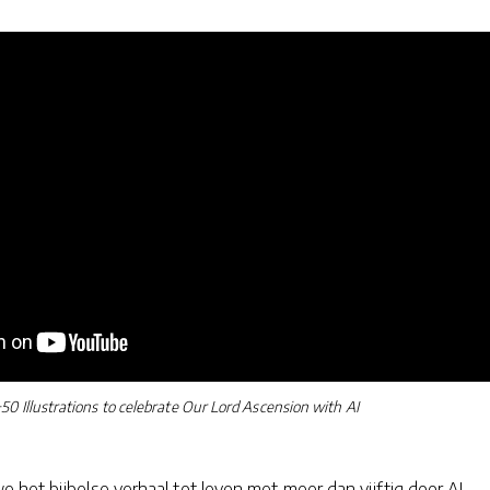
+50 Illustrations to celebrate Our Lord Ascension with AI
 het bijbelse verhaal tot leven met meer dan vijftig door AI