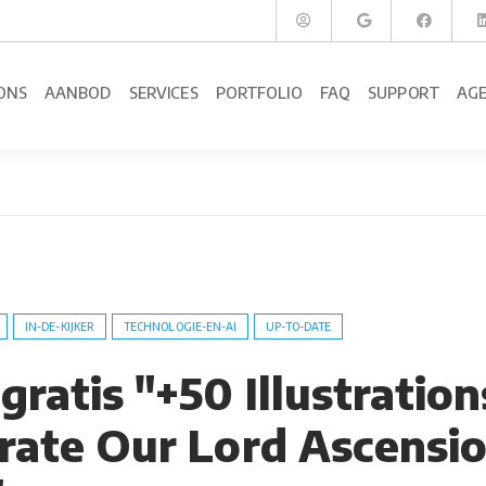
ONS
AANBOD
SERVICES
PORTFOLIO
FAQ
SUPPORT
AG
IN-DE-KIJKER
TECHNOLOGIE-EN-AI
UP-TO-DATE
ratis "+50 Illustration
brate Our Lord Ascensi