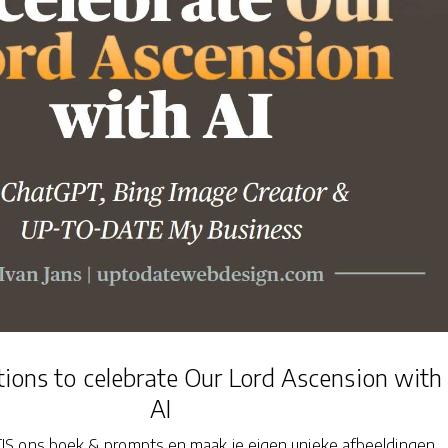
ations to celebrate Our Lord Ascension with
AI
S ons boek & prompts en maak je eigen unieke afbeeldingen