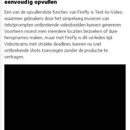
eenvoudig opvullen
Een van de opvallendste functies van Firefly is Text-to-Video,
waarmee gebruikers door het simpelweg invoeren van
tekstprompten ontbrekende videobeelden kunnen genereren.
Voorheen moest men meerdere locaties bezoeken of dure
heropnames maken, maar met Firefly is dit verleden tijd.
Videoteams met strakke deadlines kunnen nu snel
ontbrekende shots toevoegen zonder de productie te
vertragen.