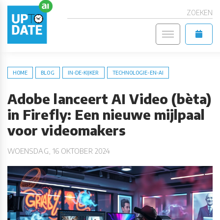
ZOEKEN
HOME
BLOG
IN-DE-KIJKER
TECHNOLOGIE-EN-AI
Adobe lanceert AI Video (bèta)
in Firefly: Een nieuwe mijlpaal
voor videomakers
WOENSDAG, 16 OKTOBER 2024