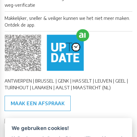
weg-verificatie
Makkelijker, sneller & veiliger kunnen we het niet meer maken.
Ontdek de app.
ANTWERPEN | BRUSSEL | GENK | HASSELT | LEUVEN | GEEL |
TURNHOUT | LANAKEN | AALST | MAASTRICHT (NL)
MAAK EEN AFSPRAAK
🇪🇺 🇧🇪
ESG Compliant
| 🇺🇳
SDG Doelen
We gebruiken cookies!
Vrijblijvende kennismaking?
Boek