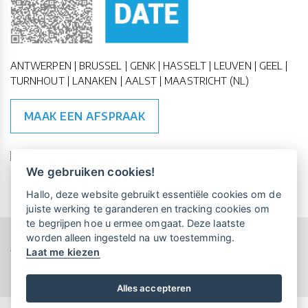
ANTWERPEN | BRUSSEL | GENK | HASSELT | LEUVEN | GEEL |
TURNHOUT | LANAKEN | AALST | MAASTRICHT (NL)
MAAK EEN AFSPRAAK
🇪🇺 🇧🇪
ESG Compliant
| 🇺🇳
SDG Doelen
We gebruiken cookies!
Vrijblijvende kennismaking?
Boek
Hallo, deze website gebruikt essentiële cookies om de
een persoonlijke demo.
juiste werking te garanderen en tracking cookies om
te begrijpen hoe u ermee omgaat. Deze laatste
worden alleen ingesteld na uw toestemming.
Copyright All Rights Reserved © 2015-2026 UP-TO-DATE
Laat me kiezen
WebDesign
Maandelijks gratis opleidingen
voor UP-TO-DATE Klanten:
Privacy & Cookies
Locations
Algemene Voorwaarden
Schrijf je nu in!
Alles accepteren