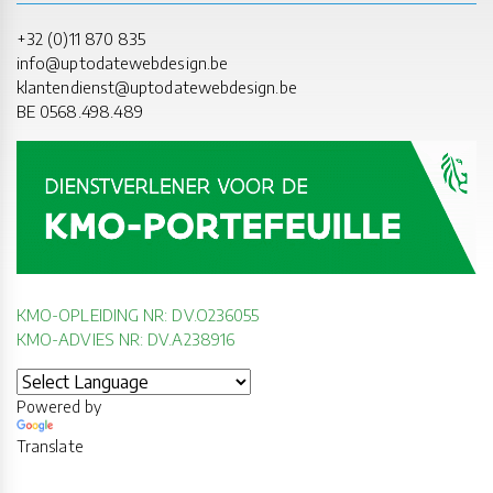
+32 (0)11 870 835
info@uptodatewebdesign.be
klantendienst@uptodatewebdesign.be
BE 0568.498.489
KMO-OPLEIDING NR: DV.O236055
KMO-ADVIES NR: DV.A238916
Powered by
Translate